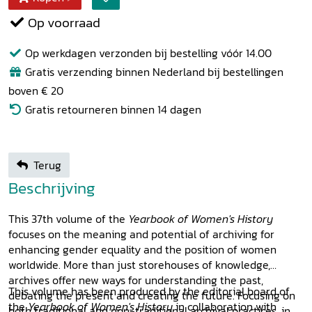
Op voorraad
Op werkdagen verzonden bij bestelling vóór 14.00
Gratis verzending binnen Nederland bij bestellingen
boven € 20
Gratis retourneren binnen 14 dagen
Terug
Beschrijving
This 37th volume of the
Yearbook of Women's History
focuses on the meaning and potential of archiving for
enhancing gender equality and the position of women
worldwide. More than just storehouses of knowledge,
archives offer new ways for understanding the past,
This volume has been produced by the editorial board of
debating the present and creating the future. Focusing on
the
Yearbook of Women's History
in collaboration with
both traditional and non-traditional archival practices, in