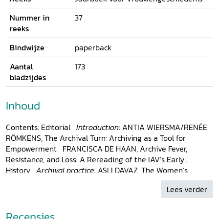
Nummer in
37
reeks
Bindwijze
paperback
Aantal
173
bladzijdes
Inhoud
Contents: Editorial
Introduction
: ANTIA WIERSMA/RENÉE
RÖMKENS, The Archival Turn: Archiving as a Tool for
Empowerment FRANCISCA DE HAAN, Archive Fever,
Resistance, and Loss: A Rereading of the IAV’s Early
History
Archival practice
: ASLI DAVAZ, The Women’s
Library and Information Centre Foundation in Istanbul,
Lees verder
Turkey KATE EICHHORN, Past-Futures: The Temporality of
Feminist Archives
Archival practice
: JANET OLSON,
Research Resources at the Frances Willard Memorial
Recensies