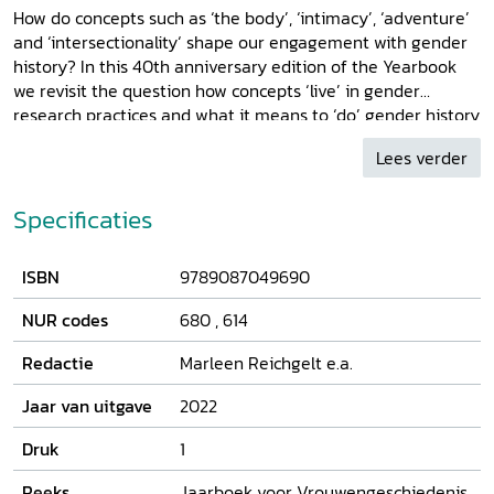
How do concepts such as ‘the body’, ‘intimacy’, ‘adventure’
and ‘intersectionality‘ shape our engagement with gender
history? In this 40th anniversary edition of the Yearbook
we revisit the question how concepts ‘live’ in gender
research practices and what it means to ‘do’ gender history
in 2021. Contributors include experienced researchers who
Lees verder
have spent years, sometimes decades, contemplating the
conceptual background of their work as well as scholars
who have come to the field more recently and who
Specificaties
therefore provide a different insight. As such this Yearbook
shows how certain concepts travel within academic culture
ISBN
9789087049690
across the Low Countries, revealing not so much the
theoretical underpinnings of the field, but rather how these
NUR codes
680
,
614
theoretical underpinnings find a home in individual
research practices and may be used in surprising ways.
Redactie
Marleen Reichgelt e.a.
Jaar van uitgave
2022
Druk
1
Reeks
Jaarboek voor Vrouwengeschiedenis