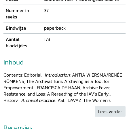
Nummer in
37
reeks
Bindwijze
paperback
Aantal
173
bladzijdes
Inhoud
Contents: Editorial
Introduction
: ANTIA WIERSMA/RENÉE
RÖMKENS, The Archival Turn: Archiving as a Tool for
Empowerment FRANCISCA DE HAAN, Archive Fever,
Resistance, and Loss: A Rereading of the IAV’s Early
History
Archival practice
: ASLI DAVAZ, The Women’s
Library and Information Centre Foundation in Istanbul,
Lees verder
Turkey KATE EICHHORN, Past-Futures: The Temporality of
Feminist Archives
Archival practice
: JANET OLSON,
Research Resources at the Frances Willard Memorial
Recensies