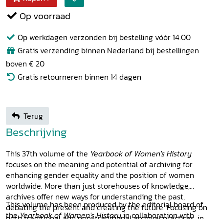
Op voorraad
Op werkdagen verzonden bij bestelling vóór 14.00
Gratis verzending binnen Nederland bij bestellingen
boven € 20
Gratis retourneren binnen 14 dagen
Terug
Beschrijving
This 37th volume of the
Yearbook of Women's History
focuses on the meaning and potential of archiving for
enhancing gender equality and the position of women
worldwide. More than just storehouses of knowledge,
archives offer new ways for understanding the past,
This volume has been produced by the editorial board of
debating the present and creating the future. Focusing on
the
Yearbook of Women's History
in collaboration with
both traditional and non-traditional archival practices, in