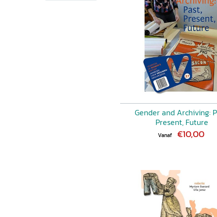
oung AMBER MULLER, What’s
end Transformation of a
 Beauty that Matters.
nes
Bron
: MIEKE KOLK, Wat
aterpraktijk en
ot deconstructie
Portret
:
lijks leven. Aynouk Tan en
NNE DE LOOS, Beautyblogs,
e diepgang
Aankondigingen
Gender and Archiving: P
Present, Future
€10,00
Vanaf