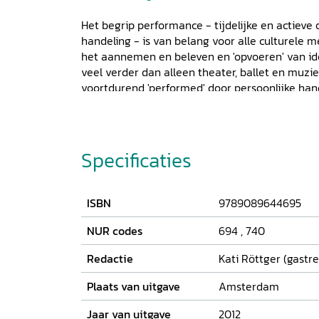
Het begrip performance - tijdelijke en actieve 
handeling - is van belang voor alle culturele 
het aannemen en beleven en 'opvoeren' van id
veel verder dan alleen theater, ballet en muzi
voortdurend 'performed' door persoonlijke hande
komen met stereotiepe rolpatronen, niet allee
maar ook van klasse en etniciteit. Het them
Performance
besteedt aandacht aan de perfor
in verschillende media: feministisch en politie
Specificaties
annex radiohoorspel, protestbewegingen, inter
kleedgedrag en mode, en de performance van h
de lezer in Oostenrijk, Canada, Mexico, de Fil
ISBN
9789089644695
NUR codes
694
,
740
Redactie
Kati Röttger (gastr
Plaats van uitgave
Amsterdam
Jaar van uitgave
2012