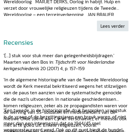
Wereldoorlog MARJET DERKS, Oorlog in habijt. Hulp en
verzet door vrouwelijke religieuzen tijdens de Tweede
Wereldoorlog – een terreinverkenning JAN BRAUER,
Grenskloosters en de naderende
Klostersturm
. Religieuzen
Lees verder
en de eerste confrontatie met de nazistaat langs de
Nederlandse grens tussen 1930 en 1940 PAUL BEGHEYN sj,
De Nederlandse jezuïeten tijdens de Tweede
Recensies
Wereldoorlog JOHAN MORIS, ‘Onze L. Heer is goed met
ons geweest’. De salvatorianen in België tijdens de Tweede
'[...] stuk voor stuk meer dan gelegenheidsbijdragen.'
Wereldoorlog JAN JACOBS, ‘Een gewelddadige
Maarten van den Bos in:
Tijdschrift voor Nederlandse
adempauze in ons ministeriewerk'. De Nederlandse
kerkgeschiedenis
20 (2017) 4, p. 157-159
kapucijnen in de Tweede Wereldoorlog MAAIKE DERKSEN,
Onder Japanse bezetting. Nederlandse religieuzen op Java,
'In de algemene historiografie van de Tweede Wereldoorlog
1942-1945 MARIE-ANTOINETTE WILLEMSEN, Eén geloof –
wordt de Kerk meestal bekritiseerd wegens het stilzwijgen
twee vijandige naties. Duitse en Nederlandse svd-
van de paus ten aanzien van de systematische genocide
missionarissen in Nederlands-Indië vóór, tijdens en na de
die de nazi's uitvoerden. In nationale geschiedenissen
Tweede Wereldoorlog JOEP VAN GENNIP, Paters, pastoraat
komen religieuzen, zeker als ze propagandisten waren voor
'Een tweede, in de historiografie druk besproken vraagstuk
en politieke delinquenten. De rol van de Nederlandse
de werving van SS-soldaten en medestanders van de
is de vraag of de bezettingsjaren een breuk waren, of niet
jezuïeten bij de resocialisatie van politieke delinquenten na
Nieuwe Orde (denk aan Cyriel Verschaeve), er meestal ook
meer dan een intermezzo dat na 1944/45 snel
de Tweede Wereldoorlog
Over de auteurs & redacteurs
niet al te goed uit. Enkele religieuzen, vooral
weggerestaureerd werd. Ook op dit punt biedt de bundel
contemplatieven, worden als grote verzetshelden geëerd