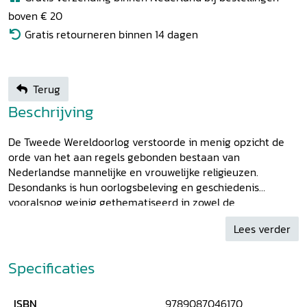
boven € 20
Gratis retourneren binnen 14 dagen
Terug
Beschrijving
De Tweede Wereldoorlog verstoorde in menig opzicht de
orde van het aan regels gebonden bestaan van
Nederlandse mannelijke en vrouwelijke religieuzen.
Desondanks is hun oorlogsbeleving en geschiedenis
vooralsnog weinig gethematiseerd in zowel de
geschiedschrijving van orden en congregaties zelf als die
Lees verder
van de Tweede Wereldoorlog. Deze bundeling van artikelen
beoogt hierin verandering te brengen. Religieuzen zagen
zichzelf geconfronteerd met een oorlogs- en
Specificaties
bezettingssituatie die tot in hun kloosters en missieposten
doordrong. Ze kregen te maken met bombardementen,
ISBN
9789087046170