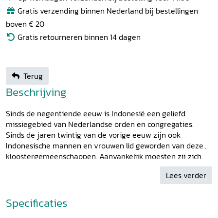
Gratis verzending binnen Nederland bij bestellingen
boven € 20
Gratis retourneren binnen 14 dagen
Terug
Beschrijving
Sinds de negentiende eeuw is Indonesië een geliefd
missiegebied van Nederlandse orden en congregaties.
Sinds de jaren twintig van de vorige eeuw zijn ook
Indonesische mannen en vrouwen lid geworden van deze
kloostergemeenschappen. Aanvankelijk moesten zij zich
volledig aanpassen aan de Nederlandse kloostercultuur,
Lees verder
maar na de onafhankelijkheid van Indonesië in 1945
veranderde dat. Nu moesten de Nederlandse religieuzen
zich aanpassen. Hun aantal nam bovendien af, terwijl het
Specificaties
aantal Indonesische religieuzen groeide. De laatste jaren