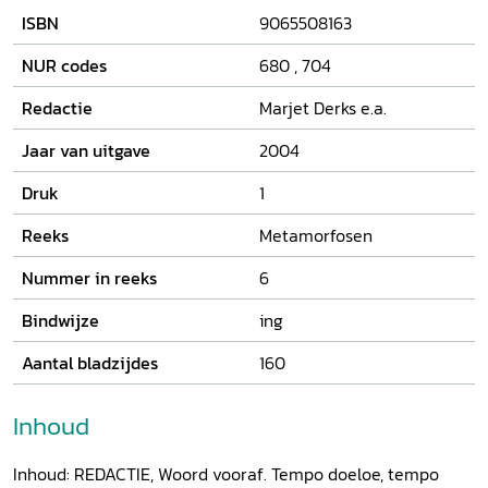
verplaatst het zwaartepunt van sommige Nederlandse
ISBN
9065508163
zuster- en broedercongregaties zich dan ook definitief
naar Indonesië.
Tempo doeloe, tempo sekarang
is gewijd
NUR codes
680
,
704
aan het intensieve en complexe proces van
indonesianisering. Er wordt speciale aandacht besteed aan
Redactie
Marjet Derks e.a.
de persoonlijke ervaringen van enkele betrokken
religieuzen.
Jaar van uitgave
2004
Druk
1
Reeks
Metamorfosen
Nummer in reeks
6
Bindwijze
ing
Aantal bladzijdes
160
Inhoud
Inhoud: REDACTIE, Woord vooraf. Tempo doeloe, tempo