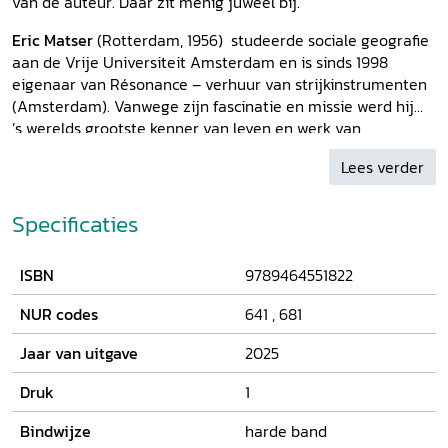
van de auteur. Daar zit menig juweel bij.
Eric Matser
(Rotterdam, 1956) studeerde sociale geografie
aan de Vrije Universiteit Amsterdam en is sinds 1998
eigenaar van Résonance – verhuur van strijkinstrumenten
(Amsterdam). Vanwege zijn fascinatie en missie werd hij
’s werelds grootste kenner van leven en werk van
componist en schilder Gerard von Brucken Fock. Matser
Lees verder
publiceerde in 2021 de biografie
De Hollandse Chopin.
Componist en schilder Gerard von Brucken Fock 1859-1935
,
ook verschenen bij Uitgeverij Verloren.
Specificaties
ISBN
9789464551822
NUR codes
641
,
681
Jaar van uitgave
2025
Druk
1
Bindwijze
harde band