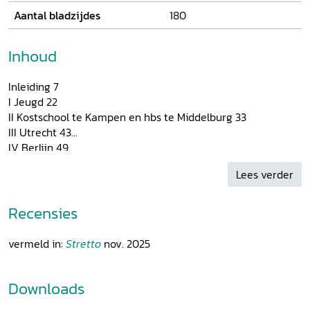
Aantal bladzijdes
180
Inhoud
Inleiding 7
I Jeugd 22
II Kostschool te Kampen en hbs te Middelburg 33
III Utrecht 43
IV Berlijn 49
V Amsterdam 58
Lees verder
VI Reizen 61
VII Verloving en huwelijk 68
VIII Amsterdam [en terugkeer naar Zeeland] 77
Recensies
IX Bekering, de nieuwe maatschappij, Parijs 92
X In het Heilsleger 100
vermeld in:
Stretto
nov. 2025
XI Royan 109
XII Verder verblijf te Amsterdam en vertrek van daar in
1904 113
Downloads
XIII Aerdenhout, Parijs 133