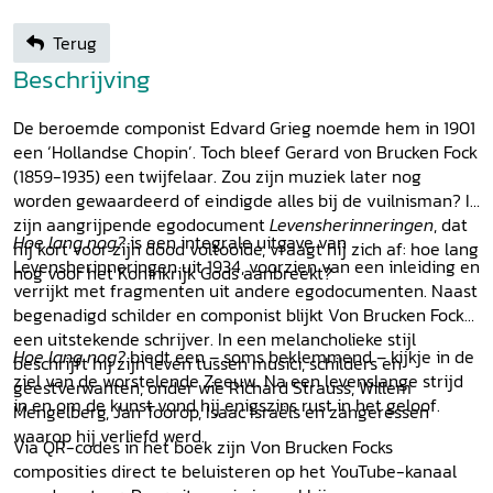
Terug
Beschrijving
De beroemde componist Edvard Grieg noemde hem in 1901
een ‘Hollandse Chopin’. Toch bleef Gerard von Brucken Fock
(1859-1935) een twijfelaar. Zou zijn muziek later nog
worden gewaardeerd of eindigde alles bij de vuilnisman? In
zijn aangrijpende egodocument
Levensherinneringen
, dat
Hoe lang nog?
is een integrale uitgave van
hij kort voor zijn dood voltooide, vraagt hij zich af: hoe lang
Levensherinneringen uit 1934, voorzien van een inleiding en
nog voor het Koninkrijk Gods aanbreekt?
verrijkt met fragmenten uit andere egodocumenten. Naast
begenadigd schilder en componist blijkt Von Brucken Fock
een uitstekende schrijver. In een melancholieke stijl
Hoe lang nog?
biedt een – soms beklemmend – kijkje in de
beschrijft hij zijn leven tussen musici, schilders en
ziel van de worstelende Zeeuw. Na een levenslange strijd
geestverwanten, onder wie Richard Strauss, Willem
in en om de kunst vond hij enigszins rust in het geloof.
Mengelberg, Jan Toorop, Isaac Israëls en zangeressen
waarop hij verliefd werd.
Via QR-codes in het boek zijn Von Brucken Focks
composities direct te beluisteren op het YouTube-kanaal