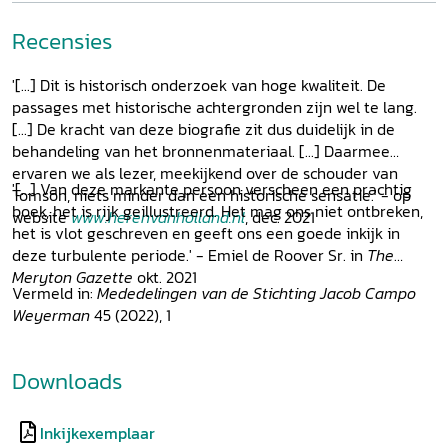
Recensies
'[...] Dit is historisch onderzoek van hoge kwaliteit. De
passages met historische achtergronden zijn wel te lang.
[...] De kracht van deze biografie zit dus duidelijk in de
behandeling van het bronnenmateriaal. [...] Daarmee
ervaren we als lezer, meekijkend over de schouder van
'[...] Van deze markante persoon verscheen een prachtig
Tomson, niets minder dan een historische sensatie.' - op
boek, het is rijk geillustreerd. Het mag ons niet ontbreken,
website
www.herenvanholland.nl
, dec. 2021
het is vlot geschreven en geeft ons een goede inkijk in
deze turbulente periode.' - Emiel de Roover Sr. in
The
Meryton Gazette
okt. 2021
Vermeld in:
Mededelingen van de Stichting Jacob Campo
Weyerman
45 (2022), 1
Downloads
Inkijkexemplaar