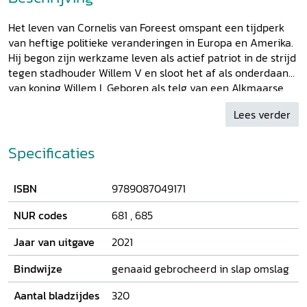
Het leven van Cornelis van Foreest omspant een tijdperk
van heftige politieke veranderingen in Europa en Amerika.
Hij begon zijn werkzame leven als actief patriot in de strijd
tegen stadhouder Willem V en sloot het af als onderdaan
van koning Willem I. Geboren als telg van een Alkmaarse
regentenfamilie, erfde hij het landgoed Nijenburg in Heiloo
Lees verder
en ging daar vanaf 1795 wonen. Weinig bekend is de
markante wijze waarop hij van 1795 tot 1806 als
volksvertegenwoordiger bijdroeg aan de opbouw van de
Specificaties
Bataafse Republiek. Hij was een beginselvast voorstander
van de representatieve democratie en trad af vanwege
ISBN
9789087049171
Napoleons groeiende bemoeienis met de landspolitiek. Dit
boek verhaalt zijn bestuurlijk en persoonlijk leven op grond
NUR codes
681
,
685
van de archieven in Alkmaar en Den Haag. Daarbij blijkt
tevens zijn voorliefde voor de Latijnse en Franse literatuur,
Jaar van uitgave
2021
de ontluikende natuurkunde en de ‘Engelse’ tuinaanleg.
Ook biedt het archief een glimp van het oorspronkelijke
Bindwijze
genaaid gebrocheerd in slap omslag
karakter van de vrouw met wie hij zijn leven deelde,
Aantal bladzijdes
320
Jeannette van Delen.