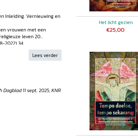
sen
Inleiding. Vernieuwing en
Het licht gezien
€25,00
 en vrouwen met een
religieuze leven 20
58-2022) 34
n het evangelie?
Lees verder
in de jaren zestig 51
ijke op een heel bijzondere
religieuze instituten 69
de seminarie-opvoeding.
steropleiding, 1963-1967 91
ch Dagblad
11 sept. 2025,
KNR
ing van het religieuze leven
j gekeerd. Religieuze stappen
n. Over de
nen 164
p (red.)
Fragmenten uit de