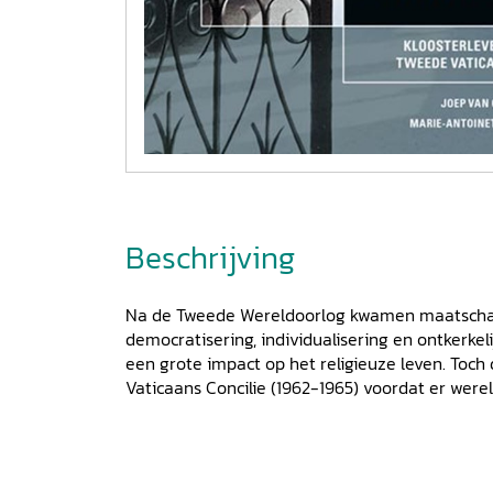
Beschrijving
Na de Tweede Wereldoorlog kwamen maatschapp
democratisering, individualisering en ontkerke
een grote impact op het religieuze leven. Toch
Vaticaans Concilie (1962-1965) voordat er were
aandacht aan werd besteed. Ook voor orden e
tendensen grote gevolgen. Het aantal intredes
aantal religieuzen dat de congregatie verliet
over een nieuwe kloosterlijke leefstijl en er 