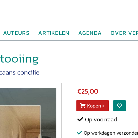
AUTEURS
ARTIKELEN
AGENDA
OVER VE
tooiing
caans concilie
€25,00
Kopen
Op voorraad
Op werkdagen verzonden b