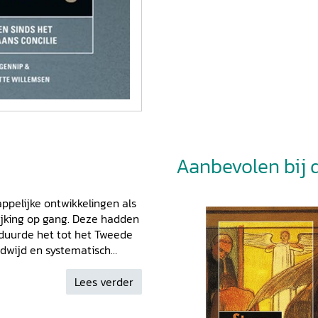
Aanbevolen bij di
elijke ontwikkelingen als
lijking op gang. Deze hadden
 duurde het tot het Tweede
ldwijd en systematisch
n congregaties hadden deze
 daalde even snel als het
Lees verder
. Er moest nagedacht worden
ontstond behoefte aan een