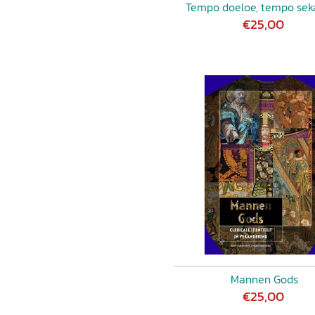
Tempo doeloe, tempo sek
veranderingen na het
€25,00
g: kloosterleven sinds het
ticaans Concilie 55
 leven en samen werken 65
oelige tijden 94
g vanaf Vaticanum ii 114
60-1970 122
p in de woelige jaren na het
en na Vaticanum ii, 1960-
tuele wereld 175
Mannen Gods
€25,00