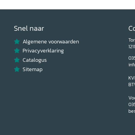
Snel naar
C
To
Algemene voorwaarden
121
Privacyverklaring
03
Catalogus
inf
Sitemap
KV
BT
Voo
03
bes