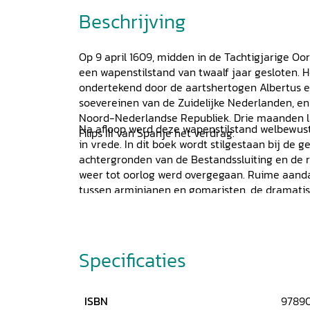
Beschrijving
Op 9 april 1609, midden in de Tachtigjarige Oor
een wapenstilstand van twaalf jaar gesloten. 
ondertekend door de aartshertogen Albertus e
soevereinen van de Zuidelijke Nederlanden, e
Noord-Nederlandse Republiek. Drie maanden la
Na afloop werd deze wapenstilstand welbewust
Filips III van Spanje het verdrag.
in vrede. In dit boek wordt stilgestaan bij de 
achtergronden van de Bestandssluiting en de 
weer tot oorlog werd overgegaan. Ruime aandac
tussen arminianen en gomaristen, de dramatis
Maurits en Johan van Oldenbarnevelt en datge
afspeelde tussen 1609 en 1621. Tevens gaat Gro
betekenis van de Bestandsperiode voor de Rep
Nederlanden.
Specificaties
ISBN
9789