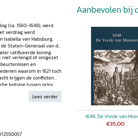
Aanbevolen bij di
log (ca. 1560-1648), werd
Het verdrag werd
n Isabella van Habsburg,
n de Staten-Generaal van de
ter ratificeerde koning
 niet verlengd of omgezet
gebeurtenissen en
redenen waarom in 1621 toch
ht krijgen de conflicten
che botsing tussen prins
ne wat zich verder
Lees verder
enveld in op de grote
ubliek der Verenigde
1648. De Vrede van Mun
€35,00
072550057