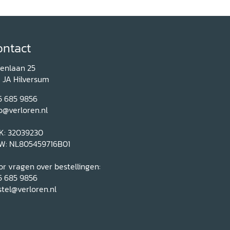
ontact
renlaan 25
1 JA Hilversum
5 685 9856
o@verloren.nl
K: 32039230
W: NL805459716B01
r vragen over bestellingen:
5 685 9856
tel@verloren.nl