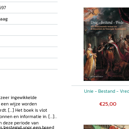
697
Haag
Unie - Bestand - Vre
n zeer ingewikkelde
€25,00
p een wijze worden
. [...] Het boek is vlot
nnen en informatie in. [...]
n deze periode van
 is bestemd voor een breed
met prachtige historische