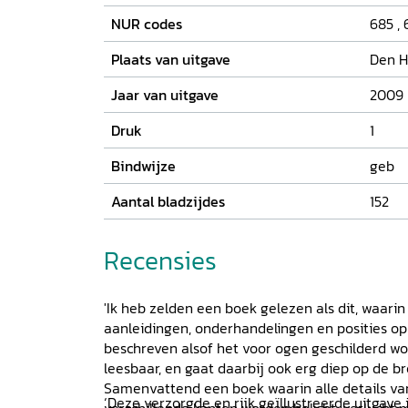
NUR codes
685
,
Plaats van uitgave
Den 
Jaar van uitgave
2009
Druk
1
Bindwijze
geb
Aantal bladzijdes
152
Recensies
'Ik heb zelden een boek gelezen als dit, waari
aanleidingen, onderhandelingen en posities o
beschreven alsof het voor ogen geschilderd wordt
leesbaar, en gaat daarbij ook erg diep op de bro
Samenvattend een boek waarin alle details va
‘Deze verzorgde en rijk geïllustreerde uitgave
verschillende kanten worden belicht, verlucht 