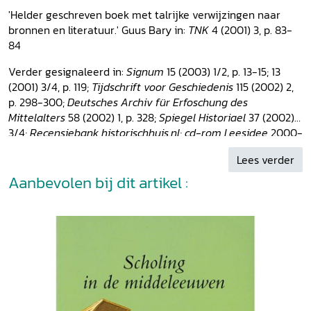
'Helder geschreven boek met talrijke verwijzingen naar
bronnen en literatuur.' Guus Bary in:
TNK
4 (2001) 3, p. 83-
84
Verder gesignaleerd in:
Signum
15 (2003) 1/2, p. 13-15; 13
(2001) 3/4, p. 119;
Tijdschrift voor Geschiedenis
115 (2002) 2,
p. 298-300;
Deutsches Archiv für Erfoschung des
Mittelalters
58 (2002) 1, p. 328;
Spiegel Historiael
37 (2002)
3/4;
Recensiebank historischhuis.nl
;
cd-rom Leesidee
2000-
2005.
Lees verder
Aanbevolen bij dit artikel :