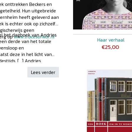
jn gezin.
oek onttrekken Beckers en
getelheid. Hun uitgebreide
Sternheim heeft geleverd aan
k is echter ook op zichzelf
ogischerwijs geen
titel het dagboek van Andries
Berg op
www.tracesofwar.nl
Haar verhaal
een derde van het totale
€25,00
evensloop en
st deze in het licht van
tijds. [...] Andries
een geëngageerd en
Lees verder
 en een scherpe,
het slechts een deel van het
agboeken uit de Tweede
ries is beschouwend en
r is ook begaan met het lot
elingen in Europa die hij
 nov. 2023