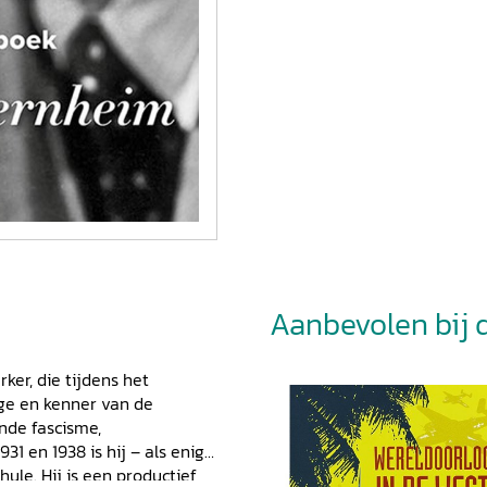
Aanbevolen bij di
er, die tijdens het
ige en kenner van de
nde fascisme,
31 en 1938 is hij – als enige
le. Hij is een productief