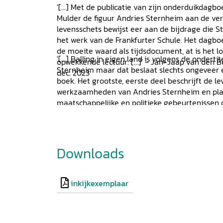
belangrijk sociaaldemocraat en socioloog en zi
'[...] Met de publicatie van zijn onderduikdagb
Mulder de figuur Andries Sternheim aan de ver
levensschets bewijst eer aan de bijdrage die 
het werk van de Frankfurter Schule. Het dagboe
de moeite waard als tijdsdocument, at is het l
'[...] Balling in eigen land is volgens de onder
opwekkende lectuur. [...]' - Jan-Jaap van den 
Sternheim maar dat beslaat slechts ongeveer 
dec. 2023
boek. Het grootste, eerste deel beschrijft de l
werkzaamheden van Andries Sternheim en plaat
maatschappelijke en politieke gebeurtenissen des
Sternheimer komt in dit boek naar voren als 
ontwikkeld mens met een brede belangstelling
beschouwende geest. [...] Dit dagboek, hoewel 
boek beslaat, onderscheidt zich van andere d
Downloads
Wereldoorlog die vaak nogal feitelijk zijn. And
beschrijft niet alleen zijn persoonlijke lot maa
van Joden in het algemeen en politieke ontwikk
inkijkexemplaar
meemaakt.' - Evert van der Veen in
Bazarow
15