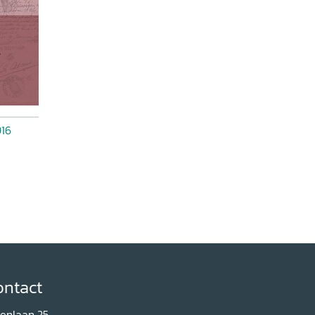
916
ontact
renlaan 25