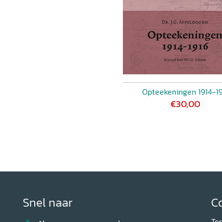
Opteekeningen 1914-1
€30,00
Snel naar
C
To