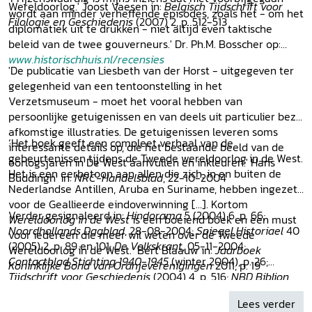
Wereldoorlog.' Joost Vaesen in:
Belgisch Tijdschrift voor
wordt aan minder verheffende episodes, zoals het - om het
Filologie en Geschiedenis
(2007) 2, p. 512-513
diplomatiek uit te drukken - niet altijd even taktische
beleid van de twee gouverneurs.' Dr. Ph.M. Bosscher op:
www.historischhuis.nl/recensies
'De publicatie van Liesbeth van der Horst - uitgegeven ter
gelegenheid van een tentoonstelling in het
Verzetsmuseum - moet het vooral hebben van
persoonlijke getuigenissen en van deels uit particulier bezit
afkomstige illustraties. De getuigenissen leveren soms
‘Het boek geeft een compleet verhaal van de
interessante details op, die het bestaande beeld van de
gebeurtenissen tijdens de Tweede wereldoorlog in de West.
oorlogsjaren in De West aanvullen en inkleuren.' Hans
Het is een eerbetoon aan allen die zich, in en buiten de
Buddingh' in:
NRC-Handelsblad
, 22-10-2004
Nederlandse Antillen, Aruba en Suriname, hebben ingezet
voor de Geallieerde eindoverwinning […]. Kortom
Verder gesignaleerd in:
Hindorama
5 (2004) 6, p. 66;
Wereldoorlog in de West
is een boeiend boek en een must
Noordhollands Dagblad
, 28-08-2004;
Spiegel Historiael
40
voor iedereen die meer wil weten over de Tweede
(2005) 2, p. 89 en 101;
De Volkskrant
, 05-11-2004;
Wereldoorlog in de West.’ Bert Blaauw in:
Jaarboek
Contactblad Stichting 1940-1945
(winter 2004), p. 26;
Koninklijke Bond van Oranjeverenigingen
2011, p. 19
Tijdschrift voor Geschiedenis
(2004) 4, p. 516;
NBD Biblion
,
09-12-2004;
NRC-Handelsblad
, 24-09-2004; Cd-rom
Lees verder
Leesidee 2000-2005.