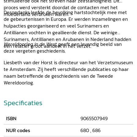
stimuleerde ook het streven naar zelfstandigheid. Dit
proces werd versterkt doordat de contacten met het
Desondanks leefde de bevolking hartstochtelijk mee met
moederland verbroken waren.
de gebeurtenissen in Europa. Er werden inzamelingen en
hulpacties georganiseerd en veel Surinamers en
Antillianen vochten in geallieerde dienst. De weinige
Surinamers, Antillianen en Arubanen in Nederland hadden
Wereldoorlog in de West
geeft een levendig beeld van
een relatief groot aandeel in het verzet.
deze vergeten geschiedenis.
Liesbeth van der Horst is directeur van het Verzetsmuseum
te Amsterdam. Zij heeft verschillende publicaties op haar
naam betreffende de geschiedenis van de Tweede
Wereldoorlog.
Specificaties
ISBN
9065507949
NUR codes
680
,
686