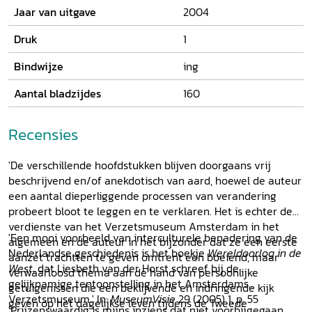
Jaar van uitgave
2004
Druk
1
Bindwijze
ing
Aantal bladzijdes
160
Recensies
'De verschillende hoofdstukken blijven doorgaans vrij
beschrijvend en/of anekdotisch van aard, hoewel de auteur
een aantal dieperliggende processen van verandering
probeert bloot te leggen en te verklaren. Het is echter de
verdienste van het Verzetsmuseum Amsterdam in het
'Een mooi voorbeeld van interculturele benadering van de
algemeen en de auteur in het bijzonder dat ze een eerste
Nederlandse geschiedenis is het boekje
Wereldoorlog in de
aanzet trachtten te geven omtrent een boeiend, maar
West
, dat Liesbeth van der Horst schreef bij de
verwaarloosd thema aan de hand van persoonlijke
gelijknamige tentoonstelling in het Amsterdams
getuigenissen die een beklijvende en indringende kijk
Verzetsmuseum.' In:
MuseumVisie
29 (2005) 1, p. 55
geven op het dagelijkse leven tijdens de Tweede
'Prijzenswaardig is mijns inziens dat niet voorbijgegaan