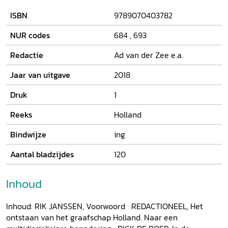
onderzoeksmethodes. Voorheen werd het graafschap
ISBN
9789070403782
vooral bestudeerd als de geschiedenis van de grafelijke
dynastie, maar tegenwoordig, en dus ook in dit
NUR codes
684
,
693
themanummer, hanteert men een multidisciplinaire
benadering van archeologie, historische geografie,
Redactie
Ad van der Zee e.a.
numismatiek en studie van schriftelijke bronnen.
Jaar van uitgave
2018
Druk
1
Reeks
Holland
Bindwijze
ing
Aantal bladzijdes
120
Inhoud
Inhoud: RIK JANSSEN, Voorwoord REDACTIONEEL, Het
ontstaan van het graafschap Holland. Naar een