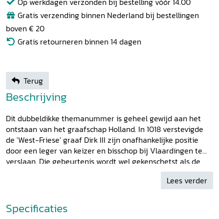
Op werkdagen verzonden bij bestelling vóór 14.00
Gratis verzending binnen Nederland bij bestellingen
boven € 20
Gratis retourneren binnen 14 dagen
Terug
Beschrijving
Dit dubbeldikke themanummer is geheel gewijd aan het
ontstaan van het graafschap Holland. In 1018 verstevigde
de 'West-Friese' graaf Dirk III zijn onafhankelijke positie
door een leger van keizer en bisschop bij Vlaardingen te
verslaan. Die gebeurtenis wordt wel gekenschetst als de
start van een onafhankelijk graafschap Holland en werd dit
Lees verder
jaar gevierd onder meer door een grootschalig re-
enactment van de slag. De studie van het vroege
graafschap Holland mag zich de laatste tijd in de
Specificaties
belangstelling verheugen van nieuw onderzoek en nieuwe