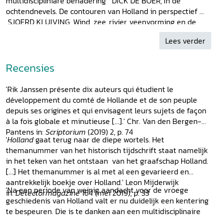
multidiscipliniare benadering DICK DE BOER, In de
ochtendnevels. De contouren van Holland in perspectief
SJOERD KLUIVING, Wind, zee, rivier, veenvorming en de
mens. Over de vorming van het natuurlijke landschap van
Lees verder
Holland KEES NIEUWENHUIJSEN, Het ontstaan van het
graafschap Holland. Twee oude bronnen opnieuw bezien
TIM DE RIDDER, Graven naar Holland. Een archeologische
Recensies
invalshoek voor nieuw onderzoek YVONNE BOS-ROPS,
Schenkingen, privileges en het ontstaan van een systeem.
'Rik Janssen présente dix auteurs qui étudient le
Hollandse graven en hun archief (889-1299) PETER
développement du comté de Hollande et de son peuple
ILLISCH, Hele en halve penningen. De oudste muntslag in
depuis ses origines et qui envisagent leurs sujets de façon
Holland RENÉ PROOS, De stoel van Overschie GILLES DE
à la fois globale et minutieuse [...].' Chr. Van den Bergen-
LANGEN/HANS MOL, Kerk, macht en ruimte in Holland tot
Pantens in:
Scriptorium
(2019) 2, p. 74
het midden van de 11de eeuw. De uitbouw van het
'
Holland
gaat terug naar de diepe wortels. Het
parochiewezen tussen Maas en Vlie MARCO MOSTERT,
themanummer van het historisch tijdschrift staat namelijk
Onruststokers aan de randen van het Rijk. 1018: Keizer
in het teken van het ontstaan van het graafschap Holland.
Hendrik II tussen BolesŁaw Chrobry en Dirk III
HOLLAND
[...] Het themanummer is al met al een gevarieerd en
bloc
:
Tijdingen
: WOUTER LINMANS, Een eeuwenoude
aantrekkelijk boekje over Holland.' Leon Mijderwijk
'Na een periode van weinig aandacht voor de vroege
veldslag in de Broekpolder
Topstuk
: TIM DE RIDDER, Een
in:
Detectormagazine
164 (mei 2019), p. 33
geschiedenis van Holland valt er nu duidelijk een kentering
kist met gaatjjes
Beeldessay
: AD VAN DER ZEE, De
te bespeuren. Die is te danken aan een multidisciplinaire
verbeelding van de Slag
Column
: PAUL KNEVEL, Leve de