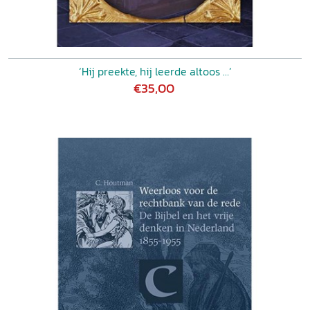
‘Hij preekte, hij leerde altoos …’
€35,00