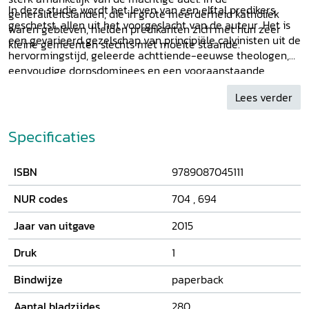
In deze studie wordt het leven van een elftal predikers
generaliteitslanden, die in grote meerderheid katholiek
geschetst, allen uit het voorgeslacht van de auteur. Het is
waren gebleven, hielden predikanten zich met hun zeer
een gevarieerd gezelschap van principiële calvinisten uit de
kleine gemeenten slechts met moeite staande.
hervormingstijd, geleerde achttiende-eeuwse theologen,
eenvoudige dorpsdominees en een vooraanstaande
hofprediker.
Lees verder
Specificaties
ISBN
9789087045111
NUR codes
704
,
694
Jaar van uitgave
2015
Druk
1
Bindwijze
paperback
Aantal bladzijdes
280