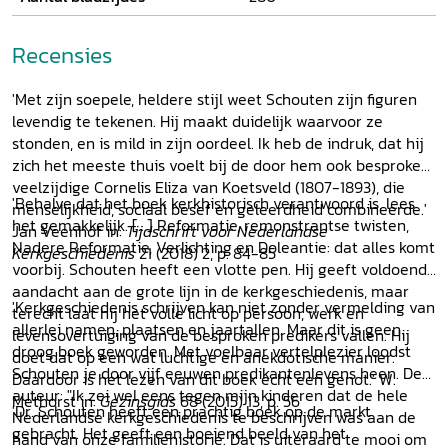
Recensies
'Met zijn soepele, heldere stijl weet Schouten zijn figuren
levendig te tekenen. Hij maakt duidelijk waarvoor ze
stonden, en is mild in zijn oordeel. Ik heb de indruk, dat hij
zich het meeste thuis voelt bij de door hem ook besproken
veelzijdige Cornelis Eliza van Koetsveld (1807-1893), die
'Behalve dat het boek kerkhistorisch verantwoord is, lees
menselijkheid, sociaal besef en geleerdheid combineerde.'
het gemakkelijk. [...] Reformatie, remonstrantse twisten,
Jan Veenhof in:
Tijdschrift voor Nederlandse
Nadere Reformatie, Verlichting en Doleantie: dat alles komt
Kerkgeschiedenis
21 (2018) 2, p. 84-85
voorbij. Schouten heeft een vlotte pen. Hij geeft voldoende
aandacht aan de grote lijn in de kerkgeschiedenis, maar
'Kerkgeschiedenis schrijven kan niet zonder vermelding van
terecht laat hij het volle licht op persoon, werk en
allerlei namen, plaatsen en jaartallen. Maar dit is geen
levensovertuiging van de besproken predikers vallen. Hij
droog boek geworden. Met voelbaar vertelplezier loodst
doet dat op een wat luchtige en anekdotische manier.
Schouten je door vijf eeuwen predikantenlevens heen. De
Daardoor is het lezen van dit boek echt een genot.' W.
auteur: "Ik zei wel eens tegen mijn kinderen dat de hele
Methorst in:
Gezinsgids
68 (2015) 13, p. 56
'Dr. Schouten heeft een prachtig boek op de markt
Nederlandse kerkgeschiedenis te beschrijven was aan de
gebracht. Het geeft een boeiend beeld van het
hand van onze familiehistorie. Dat is uiteraard te mooi om