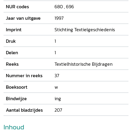
geschreven door wetenschappers uit verschillende
NUR codes
680
,
696
disciplines, maar zijn niet alleen bedoeld voor specialisten.
De bijdragen zijn toegankelijk geschreven en voorzien van
Jaar van uitgave
1997
toepasselijke illustraties. Zo kunnen ook belangstellenden
kennis nemen van de rijke historie van de Nederlandse
Imprint
Stichting Textielgeschiedenis
textielnijverheid.
De Textielhistorische Bijdragen 37 (1997)
Druk
1
hebben als thema: textiel in het interieur.
Delen
1
Reeks
Textielhistorische Bijdragen
Nummer in reeks
37
Boeksoort
w
Bindwijze
ing
Aantal bladzijdes
207
Inhoud