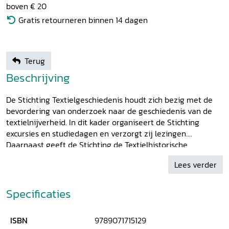
boven € 20
Gratis retourneren binnen 14 dagen
Terug
Beschrijving
De Stichting Textielgeschiedenis houdt zich bezig met de
bevordering van onderzoek naar de geschiedenis van de
textielnijverheid. In dit kader organiseert de Stichting
excursies en studiedagen en verzorgt zij lezingen.
Daarnaast geeft de Stichting de Textielhistorische
Bijdragen uit, een jaarboek waarin de resultaten van
Lees verder
recent textielhistorisch onderzoek worden gepresenteerd.
De Textielhistorische Bijdragen
richten zich op drie
hoofdthema's: de geschiedenis van de textielindustrie, de
Specificaties
geschiedenis van de sociaal-economische verhoudingen
binnen de textielindustrie en textielnijverheid en de
ISBN
9789071715129
geschiedenis van het design. De artikelen worden