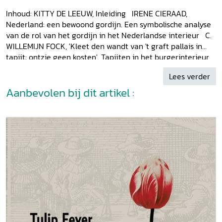
Inhoud: KITTY DE LEEUW, Inleiding IRENE CIERAAD,
Nederland: een bewoond gordijn. Een symbolische analyse
van de rol van het gordijn in het Nederlandse interieur C.
WILLEMIJN FOCK, 'Kleet den wandt van 't graft pallais in
tapijt: ontzie geen kosten'. Tapijten in het burgerinterieur
ten tijde van de Republiek HILLIE SMIT, Interieurtextiel in
Lees verder
het museum Willet-Holthuysen te Amsterdam. De periode
Willet, circa 1857-1895 INGEBORG DE ROODE, De Koninklijke
Aanbevolen bij dit artikel :
Vereenigde Tapijtfabrieken na 1919: een nieuw bedrijf met
nieuwe producten? Eerste resultaten van een onderzoek
naar het onbekende KVT-archief EGBERT PELGRIM,
Hilversum als tapijtstad HANS PEL, De productie van
linnen huishoudtextiel in Boxtel. De firma W.J. van
Hoogerwou & Zonen, 1852-1970 SANNY DE ZOETE, Het
linnengoed van Marie Cornélie, gravin van Wassenaer
Obdam (1799-1850) M. WINKELMOLEN, Nieuwe
textielhistorische literatuur