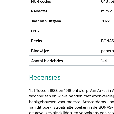
NUR codes
648
,
6
Redactie
m.m.v.
Jaar van uitgave
2022
Druk
1
Reeks
BONAS
Bindwijze
paperb
Aantal bladzijdes
144
Recensies
'[...] Tussen 1883 en 1918 ontwierp Van Arkel i
woonhuizen en winkelpanden met woonverdiep
bankgebouwen voor meestal Amsterdams-Joods
van dit boek is zoals alle boeken in de BONAS-r
dit geval zes bladzijden, en vervolgens een cat