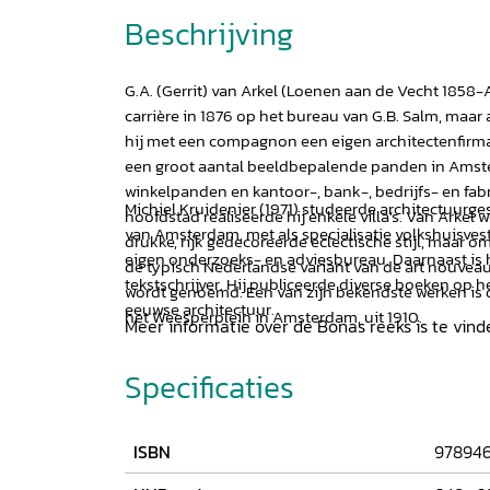
Beschrijving
G.A. (Gerrit) van Arkel (Loenen aan de Vecht 1858
carrière in 1876 op het bureau van G.B. Salm, maar al
hij met een compagnon een eigen architectenfirma.
een groot aantal beeldbepalende panden in Ams
winkelpanden en kantoor-, bank-, bedrijfs- en fa
Michiel Kruidenier (1971) studeerde architectuurge
hoofdstad realiseerde hij enkele villa’s. Van Arkel 
van Amsterdam, met als specialisatie volkshuisvesti
drukke, rijk gedecoreerde eclectische stijl, maar om
eigen onderzoeks- en adviesbureau. Daarnaast is hi
de typisch Nederlandse variant van de art nouveau
tekstschrijver. Hij publiceerde diverse boeken op h
wordt genoemd. Een van zijn bekendste werken is
eeuwse architectuur.
het Weesperplein in Amsterdam, uit 1910.
Meer informatie over de Bonas reeks is te vin
Specificaties
ISBN
97894