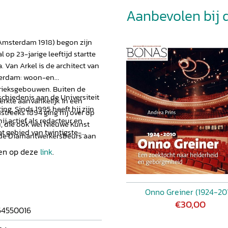
Aanbevolen bij di
-Amsterdam 1918) begon zijn
 op 23-jarige leeftijd startte
 Van Arkel is de architect van
terdam: woon-en
brieksgebouwen. Buiten de
schiedenis aan de Universiteit
werkte aanvankelijk in een
ng. Sinds 1995 heeft hij zijn
streeks 1894 ging hij over op
j actief als redacteur en
, die ook wel Nieuwe Kunst
et gebied van twintigste-
 de Diamantwerkersbeurs aan
den op deze
link
.
Onno Greiner (1924-20
€30,00
64550016