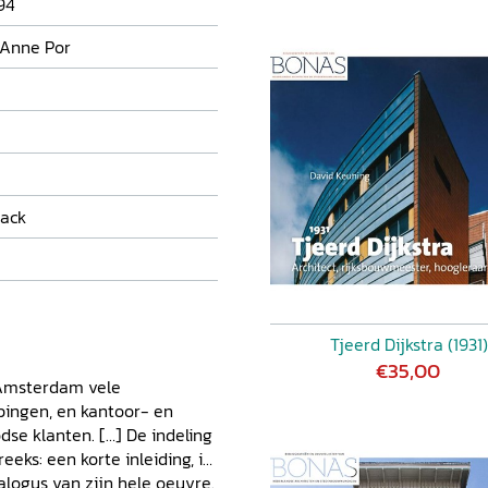
94
 Anne Por
ack
Tjeerd Dijkstra (1931)
€35,00
n Amsterdam vele
ingen, en kantoor- en
e klanten. […] De indeling
eeks: een korte inleiding, in
alogus van zijn hele oeuvre.