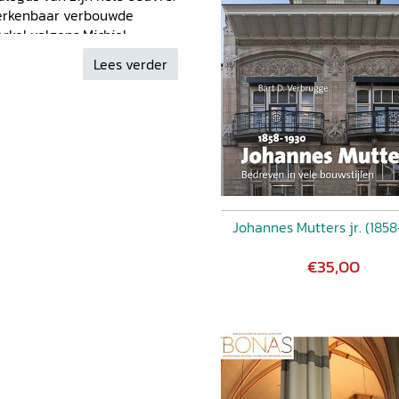
herkenbaar verbouwde
Arkel volgens Michiel
vele architectuurprijzen die
Lees verder
brief
2022-4, p. 32-38
Johannes Mutters jr. (1858
€35,00