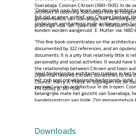
Soerabaja: Cosman Citroen (1881-1935). In de o
'Onderzoek naar het leven van deze architect 
architect in booming Soerabaja
vind je hoogte
feit dat er geen archief van Citroen bestaat. H
gemeentehuis van Soerabaja, het kantoorgeb
onderzoek van Santoso in de archieven van Su
prachtige villa Tan Tjwan Bie.' In:
Moesson
(mei,
konden worden aangevuld.' E. Mutter via:
NBD B
'This fine book concentrates on the architectura
documented by 322 references, and an opulen
documents. It is a pity that relatively little is 
personality and social activities. It would have 
the relationship between Citroen and town aut
'Veel Nederlandse architecten trokken in het 
Dijkerman favored Citroen, sometimes to the c
het zich snel ontwikkelende Nederlands-Indië.
Council.' Harry A. Poeze in: Bijdragen
tot de ta
periode" van de architectuur in de tropen. Co
174 (2018), p. 557-558
belangrijke mate het gezicht van Soerabaja, he
handelscentrum van Indië. Zijn gemeentehuis b
moderniteit: galerijen en een dubbel dak, perfe
klimaat. Citroens laatste ontwerp, het kantoo
toonbeeld van modernisme: rechthoekig en met
in strak beton met brede vensterstroken. Teven
Downloads
aan het luxe interieur van Villa Tan Tjwan Bie, 