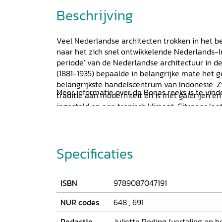
Beschrijving
Veel Nederlandse architecten trokken in het b
naar het zich snel ontwikkelende Nederlands-I
periode' van de Nederlandse architectuur in d
(1881-1935) bepaalde in belangrijke mate het g
belangrijkste handelscentrum van Indonesië. 
Meer informatie over de Bonas reeks is te vin
traditie aan moderniteit en is met galerijen e
ingesteld op een tropisch klimaat. Citroens laa
kantoorgebouw voor Borsumij, is een toonbeel
rechthoekig met een plat dak, uitgevoerd in b
vensterstroken. Citroen had door zijn opleiding
Specificaties
kunstnijverheidsachtergrond, zoals goed te zien
interieur van de villa Tan Tjwan Bie, waar hij 
en lambriseringen vormgaf, evenals de hanglam
vloer met bijzondere geometrische patronen. 
ISBN
9789087047191
aan de Universiteit van Brawijaya in Indonesië.
NUR codes
648
,
691
Redactie
Juliette Roding (vertaling en