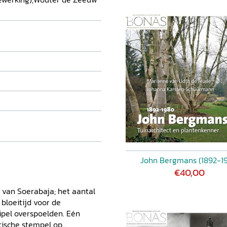
John Bergmans (1892-1
€40,00
 van Soerabaja; het aantal
bloeitijd voor de
ipel overspoelden. Eén
stische stempel op