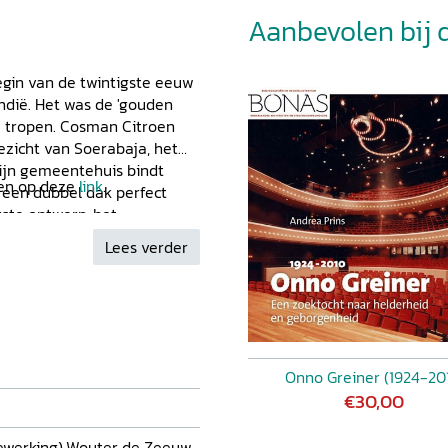
Aanbevolen bij di
egin van de twintigste eeuw
ndië. Het was de 'gouden
e tropen. Cosman Citroen
ezicht van Soerabaja, het
Zijn gemeentehuis bindt
den op deze
link
.
n een dubbel dak perfect
tste ontwerp, het
d van moderniteit:
Lees verder
etonskelet met brede
 gedeeltelijk een
 is in het luxueuze
ook de teakhouten plafonds
pen, het glas in lood en de
Joko Santoso is verbonden
Onno Greiner (1924-20
€30,00
 bewerking),Wouter de Zeeuw