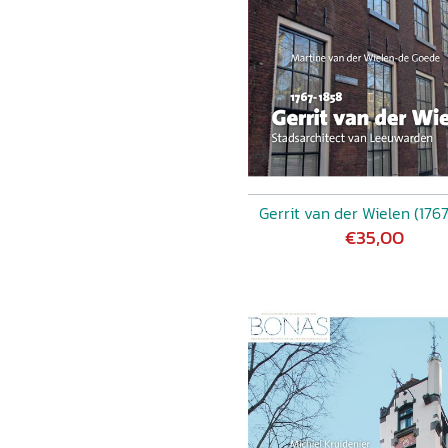
ringen ontwierp, evenals
vloer met bijzondere
2018) 6, p. 17-18.
Gerrit van der Wielen (176
€35,00