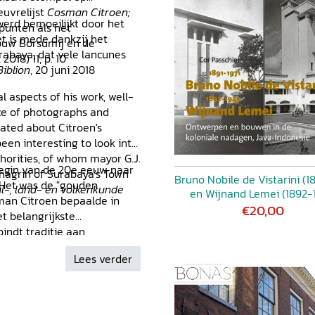
euvrelijst
Cosman Citroen;
werd bemoeilijkt door het
punten als het
et is mede dankzij het
ouw Borsumij en de
rabaya, dat vele lancunes
 2018) 11, p. 10
iblion
, 20 juni 2018
l aspects of his work, well-
ce of photographs and
related about Citroen's
been interesting to look into
horities, of whom mayor G.J.
begin van de 20e eeuw naar
hagrin of Surabaya's Town
Bruno Nobile de Vistarini (18
 Het was de "gouden
al-, land- en volkenkunde
en Wijnand Lemei (1892-
sman Citroen bepaalde in
€20,00
t belangrijkste
indt traditie aan
ct ingesteld op een tropisch
Lees verder
rgebouw voor Borsumij is een
 een plat dak, uitgevoerd
s gaf hij kunstzinnig vorm
waar hij ook de