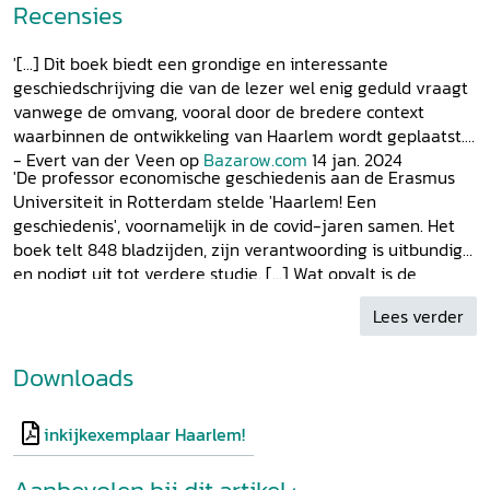
Recensies
economisch, religieus en cultureel andere eisen gesteld dan
aan een legerplaats. Het bestuur en de rechtspraak
kwamen bij belangrijke burgers te liggen. Ook het sociale,
'[...] Dit boek biedt een grondige en interessante
religieuze en culturele leven paste zich toen en telkens
geschiedschrijving die van de lezer wel enig geduld vraagt
opnieuw aan als de stad een nieuwe fase van ontwikkeling
vanwege de omvang, vooral door de bredere context
doormaakte. Soms gebeurde dat geleidelijk, soms met
waarbinnen de ontwikkeling van Haarlem wordt geplaatst.'
geweld. In dit boek is geprobeerd het economische, sociale,
- Evert van der Veen op
Bazarow.com
14 jan. 2024
'De professor economische geschiedenis aan de Erasmus
politieke en culturele leven in Haarlem en van de plaats
Universiteit in Rotterdam stelde 'Haarlem! Een
van die stad in haar omgeving vanaf de eerste oorsprong
geschiedenis', voornamelijk in de covid-jaren samen. Het
tot de huidige tijd in zijn samenhang te beschrijven.
boek telt 848 bladzijden, zijn verantwoording is uitbundig
en nodigt uit tot verdere studie. [...] Wat opvalt is de
helderheid van schrijven, de nauwgezette ordening van
Lees verder
verhalen, de enorme informatiedichtheid en zijn smakelijk
serveren van bijzonderheden. Dit is monnikenwerk. [...]' -
Jaap Timmers in
Haarlems Dagblad
nov. 2023
Downloads
inkijkexemplaar Haarlem!
Aanbevolen bij dit artikel :