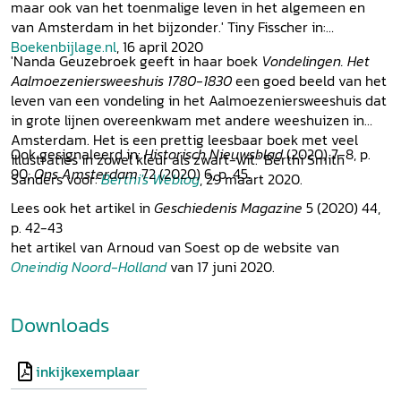
maar ook van het toenmalige leven in het algemeen en
van Amsterdam in het bijzonder.' Tiny Fisscher in:
Boekenbijlage.nl
, 16 april 2020
'Nanda Geuzebroek geeft in haar boek
Vondelingen. Het
Aalmoezeniersweeshuis 1780-1830
een goed beeld van het
leven van een vondeling in het Aalmoezeniersweeshuis dat
in grote lijnen overeenkwam met andere weeshuizen in
Amsterdam. Het is een prettig leesbaar boek met veel
Ook gesignaleerd in:
Historisch Nieuwsblad
(2020) 7-8, p.
illustraties in zowel kleur als zwart-wit.' Berthi Smith
90;
Ons Amsterdam
72 (2020) 6, p. 45.
Sanders voor:
Berthi's Weblog
, 29 maart 2020.
Lees ook het artikel in
Geschiedenis Magazine
5 (2020) 44,
p. 42-43
het artikel van Arnoud van Soest op de website van
Oneindig Noord-Holland
van 17 juni 2020.
Downloads
inkijkexemplaar