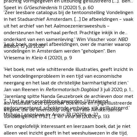
prachtig vormgegeven en uitbundig geïllustreerd [...].' Ben
Afscheid en uitzet, Bedelaars, bendes en prostituees,
Speet in:
G/Geschiedenis
11 (2020) 5, p. 60
Uitbestedelingen en soldaten, Geslaagd, Gerrit en Trijntje
'Zeer leesbare catalogus bij de tentoonstelling Vondelingen
Epiloog
in het Stadsarchief Amsterdam. [...] De afbeeldingen - vaak
Stadsbestedelingen, Gesticht of gezin?, Fusies,
uit het archief van het Aalmoezeniersweeshuis -
Veranderende ideeën in de jeugdzorg
ondersteunen het verhaal perfect. Prachtige inkijk in de
Dankwoord
onderkant van een samenleving.' Wim Visscher voor:
NBD
Afkortingen
'Leuk boek, met veel afbeeldingen, over de manier waarop
Biblion,
15 juli 2020
Bijlagen
vondelingen in Amsterdam werden "geholpen". Ben
Noten
Vriesema in:
Kleio
4 (2020), p. 9
Archivalia
'Het boek, met vele schitterende illustraties, geeft inzicht in
Literatuur
het vondelingenprobleem in een tijd van economische
Illustratieverantwoording
neergang en het laat de christelijke barmhartigheid zien.'
Jan van Reenen in:
Reformatorisch Dagblad
3 juli 2020, p. 12
'Jarenlang spitte Nanda Geuzebroek de archieven door met
'[...] het is een prachtboek geworden. Uitstekend
als resultaat deze bijzonder boeiende en rijkgeïllustreerde
gedocumenteerd, schokkende verhalen, rijk geïllustreerd.'
uitgave, die de levensloop volgt van alle Amsterdamse
Michaja Langelaan in:
Argus
78 (2020), p. 22
vondelingen uit 1792 [...].' In:
Vind
38 (2020), p. 133
'Een ongelofelijk interessant en leerzaam boek, dat je niet
alleen veel inzicht geeft in het weeshuiswezen in die tijd,