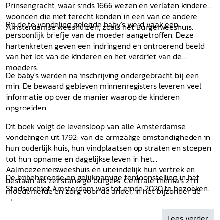
Prinsengracht, waar sinds 1666 wezen en verlaten kinderen
woonden die niet terecht konden in een van de andere
Bij de te vondeling gelegde baby's werd vaak een
Amsterdamse weeshuizen, zoals het Burgerweeshuis.
persoonlijk briefje van de moeder aangetroffen. Deze
hartenkreten geven een indringend en ontroerend beeld
van het lot van de kinderen en het verdriet van de
moeders.
De baby's werden na inschrijving ondergebracht bij een
min. De bewaard gebleven minnenregisters leveren veel
informatie op over de manier waarop de kinderen
opgroeiden.
Dit boek volgt de levensloop van alle Amsterdamse
vondelingen uit 1792: van de armzalige omstandigheden in
hun ouderlijk huis, hun vindplaatsen op straten en stoepen
tot hun opname en dagelijkse leven in het
Aalmoezeniersweeshuis en uiteindelijk hun vertrek en
De bijbehorende en gelijknamige tentoonstelling in het
bestaan als zelfstandige burgers. Centrale thema's zijn
Stadsarchief Amsterdam was tot einde 2020 te bezoeken.
moederliefde en zorg voor de ander, in het bijzonder de
pleegzorg.
Lees verder