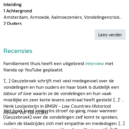
Inleiding
1 Achtergrond
Amsterdam, Armoede, Aalmoezeniers, Vondelingencrisis
2 Ouders
Moederhart en ‘hongersnoot’, Vaders, Ophalen,
Lees verder
Alternatieven
3 Afgestaan
Op de stoep, Opname, Achternamen, Doop
Recensies
4 Minnen
Droge en natte minnen, Jordanese minnenmoeders,
Famillement thuis heeft een uitgebreid
interview
met
Zuigelingensterfte, Familieband en hechting
Nanda op YouTube geplaatst.
5 Kindertijd
Uniforme kleding, Een dag in het Kinderhuis, Vermaak
'[...] Geuzebroek schrijft met veel medegevoel over de
6 Grootkinderhuis
vondelingen en hun ouders en haar boek is duidelijk een
Meisjes, Tucht en ontucht, Jongens, Beloning en straf
labour of love
waarin ze de vondelingen en hun vaak
7 Uitbesteed
moeilijke en zeer korte levens centraal heeft gesteld. [...]' -
Suriname, Enschede en Het Loo, Rekruten voor Lodewijk
Henk Looijesteijn in
BMGN - Low Countries HIstorical
'Het boek komt enigszins stroef op gang, maar wanneer
Napoleon, Platteland, Het Feijenoord-debacle,
Review
Vol. 138 (2023)
[Geuzebroek] over de vondelingen zelf komt te spreken,
Maatschappij van Weldadigheid
vullen de bladzijdes zich met empathie en mededogen. [...]
8 Uitvliegen