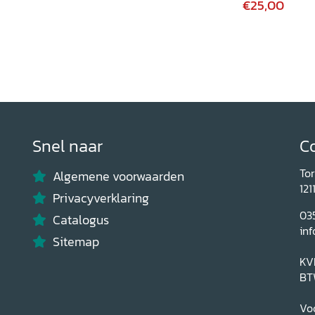
€25,00
Snel naar
C
To
Algemene voorwaarden
121
Privacyverklaring
03
Catalogus
inf
Sitemap
KV
BT
Voo