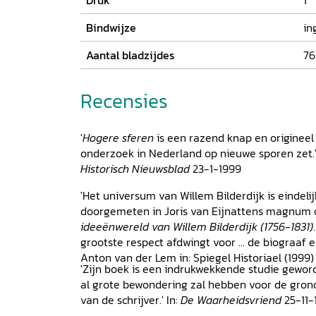
Druk
1
van 'hogere sferen'? Van Eijnatten stelt ook a
Bilderdijks denken inderdaad die onbetwistbar
Bindwijze
in
dikwijls in heeft gezien? Was hij een exponen
zijn dichterlijk streven zich karakteriseren? Wa
Aantal bladzijdes
76
achtergrond van zijn vaak onconventionele, som
fascinerende opvattingen? Of was hij een zond
Recensies
eigenlijk de grootheid van Willem Bilderdijk?
opvattingen, ideeën en typisch bilderdijkiaan
samenhangend beeld geschetst van het intell
'
Hogere sferen
is een razend knap en origineel 
eigenzinnig denker.
onderzoek in Nederland op nieuwe sporen zet.' 
Historisch Nieuwsblad
23-1-1999
'Het universum van Willem Bilderdijk is eindelijk
doorgemeten in Joris van Eijnattens magnum 
ideeënwereld van Willem Bilderdijk (1756-1831)
grootste respect afdwingt voor ... de biograaf 
Anton van der Lem in: Spiegel Historiael (1999) 
'Zijn boek is een indrukwekkende studie geword
al grote bewondering zal hebben voor de gron
van de schrijver.' In:
De Waarheidsvriend
25-11-