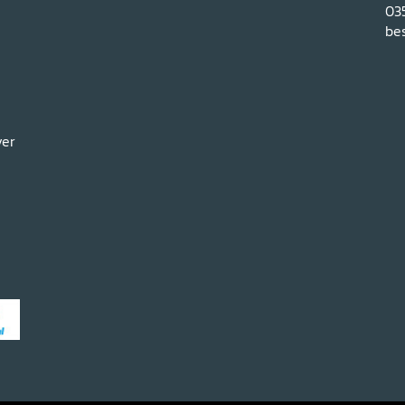
03
bes
ver