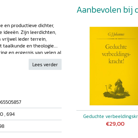
Aanbevolen bij di
ge en productieve dichter,
ideeën. Zijn leerdichten,
vrijwel ieder terrein,
ot taalkunde en theologie.
ring en ergernis van velen al
p tot nu toe onbekend en
Lees verder
en toegang tot de bonte
e studie treft de lezer
logie, ethiek, kenleer,
heorie, sociologie en
en in Bilderdijks denken
nderingen in zijn leven,
65505857
tot zijn bekering tot het
vrouw. Bovendien wordt een
80
,
694
Geduchte verbeeldingskr
ereld en zijn zelfbesef.
€29,00
98
 idem', zoals hij in zijn
leven lang naar de wijsheid