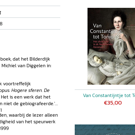
ndere vragen. Vertoont
e 'eenheid' die men er zo
g
t van de Romantiek? Hoe laat
t was de cultuurhistorische
8
s bizarre en altijd
erling? Waarin berust
 In een breed panorama van
se standpunten wordt een
ectuele universum van een
boek, dat het Bilderdijk
Michiel van Diggelen in:
 voortreffelijk
opus:
Hogere sferen. De
Van Constantijntje tot T
. Het is een werk dat het
€35,00
en niet de gebiografeerde.'
1
en, waarbij de lezer alleen
digheid van het speurwerk
1999