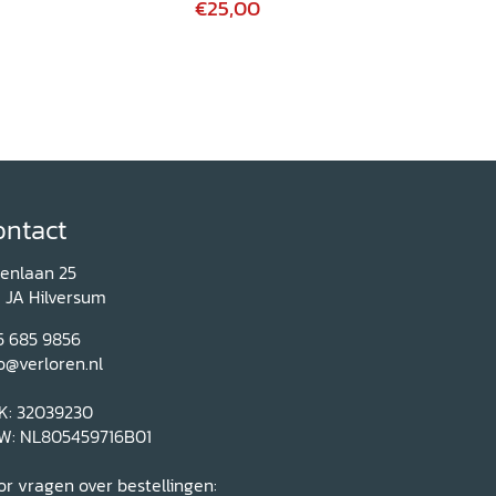
€25,00
ontact
renlaan 25
1 JA Hilversum
5 685 9856
o@verloren.nl
K: 32039230
W: NL805459716B01
r vragen over bestellingen: