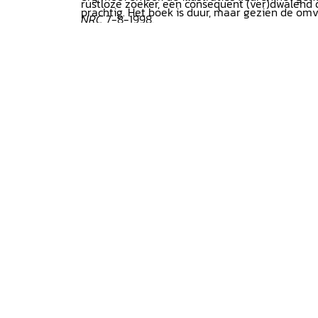
rustloze zoeker, een consequent (ver)dwalend d
prachtig. Het boek is duur, maar gezien de omv
NRC
7-8-1998.
uitzonderlijk. Al met al: een aanrader!' Liesbeth
13.3, maart 2001