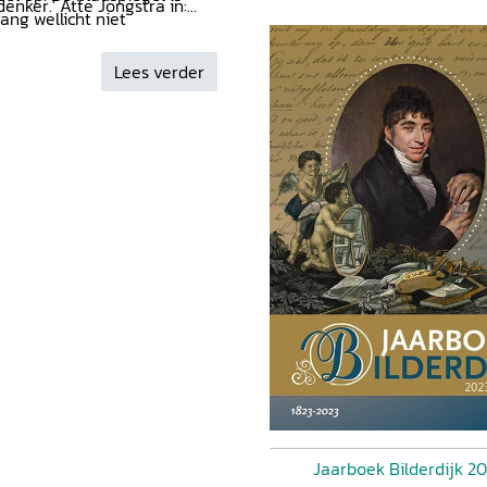
enker.' Atte Jongstra in:
ang wellicht niet
 Rijneveld in:
Documentum
Lees verder
Jaarboek Bilderdijk 2