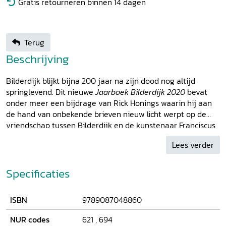
Gratis retourneren binnen 14 dagen
Terug
Beschrijving
Bilderdijk blijkt bijna 200 jaar na zijn dood nog altijd
springlevend. Dit nieuwe
Jaarboek Bilderdijk 2020
bevat
onder meer een bijdrage van Rick Honings waarin hij aan
de hand van onbekende brieven nieuw licht werpt op de
vriendschap tussen Bilderdijk en de kunstenaar Franciscus
Schluymer. Marinus van Hattum en Gert-Jan Johannes
Lees verder
gaan in op een ‘geestige’ brief van Bilderdijk uit het
roerige jaar 1823, het jaar van Isaäc da Costa’s Bezwaren
tegen den geest der eeuw. Christophe Madelein vergelijkt
Specificaties
de rol van het sublieme bij Bilderdijk en William Blake,
terwijl Peter Altena Bilderdijks aversie tegen het roken in
ISBN
9789087048860
perspectief plaatst en de Bilderdijk-vereerder C.H.
Clemens onder het stof vandaan haalt. Verder nog enkele
NUR codes
621
,
694
korte bijdragen. Het jaarboek wordt besloten met een