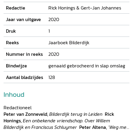
tweetal recensies.
Redactie
Rick Honings & Gert-Jan Johannes
Jaar van uitgave
2020
Druk
1
Reeks
Jaarboek Bilderdijk
Nummer in reeks
2020
Bindwijze
genaaid gebrocheerd in slap omslag
Aantal bladzijdes
128
Inhoud
Redactioneel
Peter van Zonneveld
,
Bilderdijk terug in Leiden
Rick
Honings,
Een onbekende vriendschap. Over Willem
Bilderdijk en Franciscus Schluymer
Peter Altena,
‘Weg met