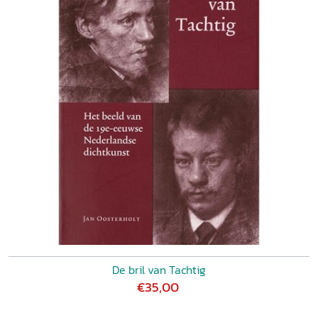
Encyclopédique 70
Marinus van Hattum
De receptie van Bilderdijks Kort verhaal van eene
aanmerkelijke luchtreis in Polen 78
Damian Olszewski
‘Helaas! gy zijt een Lawyer’. Bilderdijks spel met Engelse
eindrijmklanken (1796) 90
Marinus van Hattum
‘Licht kuste ik nog een schoorsteenveger’. Bilderdijks
antwoord op een onnozele vraag 95
Marinus van Hattum
I’m too sexy … Het Hof der Zinnen van Betje Wolff 100
Marleen de Vries
Betje Wolff en Aagje Deken: dierenactivisten? 112
Marita Mathijsen
Hoogwiekende verzenvlucht, haha! (gedichten) 125
George Moormann
De bril van Tachtig
Personalia 128
€35,00