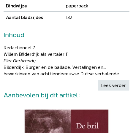
Bindwijze
paperback
Aantal bladzijdes
132
Inhoud
Redactioneel 7
Willem Bilderdijk als vertaler 11
Piet Gerbrandy
Bilderdijk, Bürger en de ballade. Vertalingen en
bewerkingen van achttiendeeeuwse Duitse verhalende
gedichten 24
Lees verder
Jan Oosterholt
‘Mit vollkommenster Hochachtung’. De wetenschappelijke
Aanbevolen bij dit artikel :
correspondentie van Jacob Grimm en Willem Bilderdijk 38
Rita Schlusemann
Algernon Sydney Thelwall. Een Engelse vriend en
geestverwant van Willem Bilderdijk 53
Michiel Kagchelland
‘Le Prince des Poètes’. Bilderdijk en de Revue