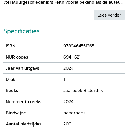
literatuurgeschiedenis is Feith vooral bekend als de auteur
van de sentimentalistische briefroman Julia (1783) en van
de liedregel ‘Uren, dagen, maanden, jaren vliegen als een
Lees verder
schaduw heen’. Het waren hun uiteenlopende politieke
voorkeuren – Feith was een overtuigd patriot, terwijl
Specificaties
Bilderdijk vurig Oranjeklant was – die uiteindelijk een
breuk veroorzaakten. Dit jaar is het tweehonderd jaar
ISBN
9789464551365
geleden dat Feith overleed. Dat was de aanleiding om het
Jaarboek Bilderdijk 2024
aan Rhijnvis Feith te wijden.
NUR codes
694
,
621
Jaar van uitgave
2024
Druk
1
Reeks
Jaarboek Bilderdijk
Nummer in reeks
2024
Bindwijze
paperback
Aantal bladzijdes
200