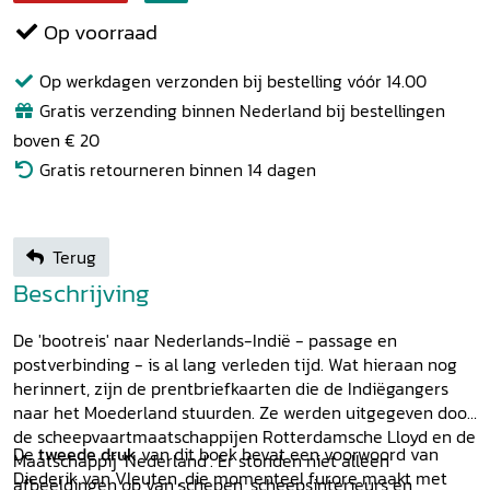
Op voorraad
Op werkdagen verzonden bij bestelling vóór 14.00
Gratis verzending binnen Nederland bij bestellingen
boven € 20
Gratis retourneren binnen 14 dagen
Terug
Beschrijving
De 'bootreis' naar Nederlands-Indië - passage en
postverbinding - is al lang verleden tijd. Wat hieraan nog
herinnert, zijn de prentbriefkaarten die de Indiëgangers
naar het Moederland stuurden. Ze werden uitgegeven door
de scheepvaartmaatschappijen Rotterdamsche Lloyd en de
De
tweede druk
van dit boek bevat een voorwoord van
Maatschappij 'Nederland'. Er stonden niet alleen
Diederik van Vleuten, die momenteel furore maakt met
afbeeldingen op van schepen, scheepsinterieurs en