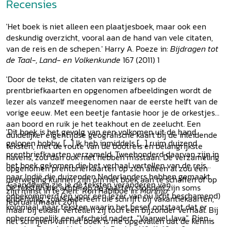
Recensies
'Het boek is niet alleen een plaatjesboek, maar ook een
deskundig overzicht, vooral aan de hand van vele citaten,
van de reis en de schepen.' Harry A. Poeze in:
Bijdragen tot
de Taal-, Land- en Volkenkunde
167 (2011) 1
'Door de tekst, de citaten van reizigers op de
prentbriefkaarten en opgenomen afbeeldingen wordt de
lezer als vanzelf meegenomen naar de eerste helft van de
vorige eeuw. Met een beetje fantasie hoor je de orkestjes
aan boord en ruik je het teakhout en de zeelucht. Een
'Dit boek is het gevolg van een volkomen uit de hand
duidelijker eigentijdse geografische kaart bij de inleidende
gelopen hobby. [...] Ik heb inmiddels [...] ruim duizend
teksten, met de route van de bootreis en belangrijkste
prentbriefkaarten verzameld. Tweehonderd daarvan zijn in
havens, zou dan ook niet hebben misstaan. De verzameling
het boek gekomen die het verhaal vertellen van de reis
opgenomen prentbriefkaarten op zich alleen al zou een
naar Indië die duizenden Nederlanders hebben gemaakt.
overweging kunnen zijn om het boek aan te schaffen of op
'Gaandeweg zie je de teksten veranderen van
De teksten die achterop de kaarten stonden zijn soms
zijn minst in te zien.' Ron Habiboe in:
Marinjo
onbekommerd (en voor een lezer van nu licht beschamend)
onbenullig, zoals iedereen die schrijft bij vakantiekaarten,
februari/maart 2011
koloniaal, naar teksten waarin het besef ontstaat dat er
maar bij elkaar vertellen zij toch een bijzonder verhaal. Bij
onherroepelijk een afscheid nadert. "Vaarwel Java". Rien
het schrijven van het boek is me opgevallen dat de kennis