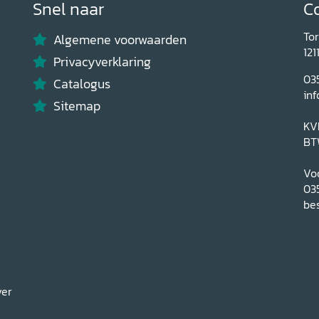
Snel naar
C
To
Algemene voorwaarden
121
Privacyverklaring
03
Catalogus
inf
Sitemap
KV
BT
Voo
03
bes
ver