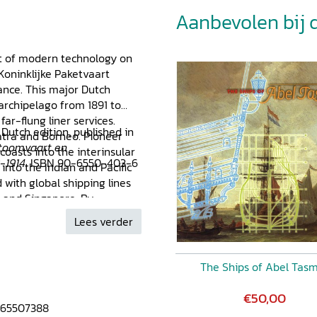
Aanbevolen bij di
ct of modern technology on
 Koninklijke Paketvaart
ance. This major Dutch
archipelago from 1891 to
far-flung liner services.
 Dutch edition, published in
atra and Borneo. Pioneer
Stoomvaart en
coasts into the interinsular
-1914
. ISBN 90-6550-403-6
into the Indian and Pacific
 with global shipping lines
a and Singapore. By
 archipelago KPM was
Lees verder
 state, the pacification of
 global economy.
ss operations and the
The Ships of Abel Tas
l rule and economic
€50,00
65507388