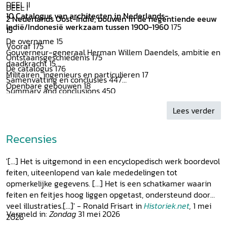
DEEL II
DEEL I
10 Catalogus van architecten in Nederlands-
2 Nederlands Oost-Indië; bouwen in de negentiende eeuw
Indië/Indonesië werkzaam tussen 1900-1960
175
15
De overname 15
Vooraf 175
Gouverneur-generaal Herman Willem Daendels, ambitie en
Ontstaansgeschiedenis 175
daadkracht 15
De catalogus 176
Militairen, ingenieurs en particulieren 17
Samenvatting en conclusies 447
Openbare gebouwen 18
Summary and conclusions 450
3 Naar een moderne kolonie, de Indische stadsgemeente
Register van personen, instellingen en bedrijven 452
29
Lees verder
Register van plaatsen en projecten 458
4 Kranten, vakliteratuur en overige publicaties 33
Over de auteur/About the author 463
De dagelijkse krant 33
Recensies
De krant in het interbellum 34
Indonesië onafhankelijk 38
'[...] Het is uitgemond in een encyclopedisch werk boordevol
Vakliteratuur in Nederland 41
feiten, uiteenlopend van kale mededelingen tot
De ingenieur in Nederlandsch-Indië 43
opmerkelijke gegevens. [...] Het is een schatkamer waarin
De ingenieur in Indonesië 43
feiten en feitjes hoog liggen opgetast, ondersteund door
Indisch Bouwkundig Tijdschrift 45
veel illustraties.[...]' - Ronald Frisart in
Historiek.net
,
1 mei
Locale Techniek 45
Vermeld in:
Zondag
31 mei 2026
2026
Het Nederlandsch-Indische huis oud en nieuw 47