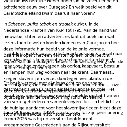
Welk nieuws bereikte Nederlanders in de zeventiende en
achttiende eeuw over Curaçao? En welk beeld van dit
Caraïbische eiland kwam daaruit naar voren?
In
Schepen, puike tabak en tragiek
duikt u in de
Nederlandse kranten van 1634 tot 1795. Aan de hand van
nieuwsberichten en advertenties laat dit boek zien wat
lezers toen te weten konden komen over Curaçao en hoe
deze informatie hun beeld van de kolonie vormde.
U ontdekt hoe Curaçao in de Nederlandse pers vooral naar
Daarmee opent het een venster op een onderbelicht
voren kwam als knooppunt van scheepvaart en handel,
aspect van de mediageschiedenis: de berichtgeving over de
maar ook hoe onderwerpen als oorlog, kaapvaart, bestuur
buiten-Europese wereld.
en rampen hun weg vonden naar de krant. Daarnaast
kregen slavernij en verzet daartegen een plaats in de
Dit boek werpt al met al nieuw licht op de vroege
berichtgeving. Ook wordt duidelijk hoe advertenties – over
geschiedenis van Curaçao als Nederlandse kolonie. Het
goederen, overledenen, publicaties en veel meer –
toont hoe media al vroeg een rol speelden in het framen
bijdroegen aan de beeldvorming rond het eiland.
van verre gebieden en samenlevingen. Juist in het licht van
de huidige aandacht voor het slavernijverleden biedt deze
Joop W. Koopmans
(1959) is historicus. Tot zijn pensionering
studie waardevolle historische context.
in mei 2026 was hij universitair hoofddocent
Vroegmoderne Geschiedenis aan de Rijksuniversiteit