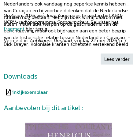
Nederlanders ook vandaag nog beperkte kennis hebben
van Curaçao en bijvoorbeeld denken dat de Nederlandse
Op 4 juni 2026 was Joop Koopmans te gast in het KRO-
Antillen nog bestaan. Met zijn boek wil hij daarom niet
NCRV-radioprogramma
Spraakmakers
. Beluister het
alleen nieuw licht werpen op de geschiedenis van de
fragment
hier terug.
berichtgeving, maar ook bijdragen aan een beter begrip
van de historische relatie tussen Nederland en Curaçao.' -
Vermeld in:
Antilliaans Dagblad
, vrijdag 22 mei 2026, p. 7
Dick Drayer, 'Koloniale kranten schetsten vertekend beeld
van Curaçao', op curacao.nu, 15 juni 2026
Lees verder
Downloads
inkijkexemplaar
Aanbevolen bij dit artikel :