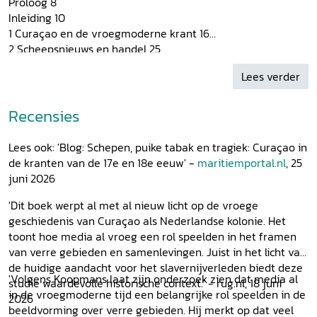
Proloog 8
Inleiding 10
1 Curaçao en de vroegmoderne krant 16
2 Scheepsnieuws en handel 25
3 Oorlogsnieuws en kaapvaart 34
Lees verder
4 Slaafgemaakten en hun verzet 50
5 Curaçaose bestuurders in het nieuws 57
6 De ramp van het schip Alphen en ander nieuws 67
Recensies
7 Curaçao in mededelingen en advertenties 76
Afronding 94
Lees ook: 'Blog: Schepen, puike tabak en tragiek: Curaçao in
Epiloog 100
de kranten van de 17e en 18e eeuw' -
maritiemportal.nl
, 25
Noten 103
juni 2026
Bronnen en literatuur 123
Index van aardrijkskundige namen 129
'Dit boek werpt al met al nieuw licht op de vroege
Index van persoonsnamen 132
geschiedenis van Curaçao als Nederlandse kolonie. Het
Over de auteur 136
toont hoe media al vroeg een rol speelden in het framen
van verre gebieden en samenlevingen. Juist in het licht van
de huidige aandacht voor het slavernijverleden biedt deze
'Volgens Koopmans laat zijn onderzoek zien dat media al
studie waardevolle historische context.' - rug.nl, 18 juni
in de vroegmoderne tijd een belangrijke rol speelden in de
2026
beeldvorming over verre gebieden. Hij merkt op dat veel