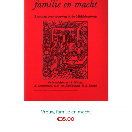
culturele veranderingen als thema hebben. Leerlingen
zullen niet het hele boek doorwerken maar de
hoofdstukindeling is overzichtelijk. Voor docenten is het
(gezien de cijfers over de gemiddelde leeftijd in het
voortgezet onderwijs) een feest van herkenning.' Gerda
Geerdink in:
Kleio
, juli/augustus 2000
Vrouw, familie en macht
€35,00