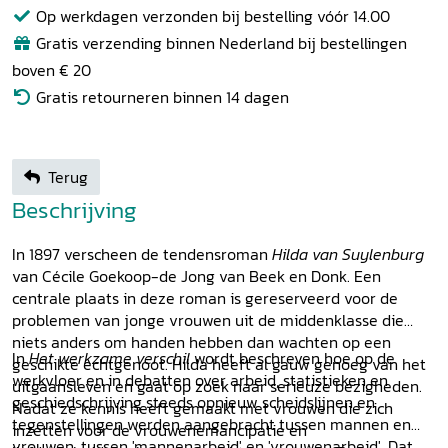
Op werkdagen verzonden bij bestelling vóór 14.00
Gratis verzending binnen Nederland bij bestellingen
boven € 20
Gratis retourneren binnen 14 dagen
Terug
Beschrijving
In 1897 verscheen de tendensroman
Hilda van Suylenburg
van Cécile Goekoop-de Jong van Beek en Donk. Een
centrale plaats in deze roman is gereserveerd voor de
problemen van jonge vrouwen uit de middenklasse die
niets anders om handen hebben dan wachten op een
In
Het werkzame verschil
wordt beschreven hoe op de
geschikte echtgenoot. Hilda heeft al gauw genoeg van het
werkvloer en in debatten over arbeid, statistieken en
uitgaansleven en gaat op zoek naar serieuze bezigheden.
geschiedschrijving steeds opnieuw scheidslijnen en
Nadat ze kennis heeft gemaakt met vrouwen die zich
tegenstellingen werden aangebracht tussen mannen en
inzetten voor de vrouwenemancipatie en
vrouwen, tussen 'mannenarbeid' en 'vrouwenarbeid'. Dat