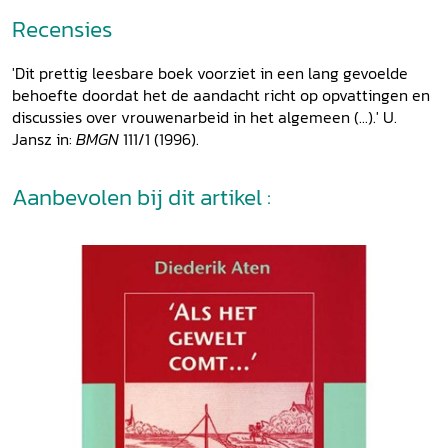
Vrouwenarbeid. De verdeling van arbeid tussen vrouwen en
Recensies
mannen was en is ongelijk: er werkten minder vrouwen dan
mannen en vrouwen waren geconcentreerd in beroepen
'Dit prettig leesbare boek voorziet in een lang gevoelde
met een lage beloning en weinig perspectief.
behoefte doordat het de aandacht richt op opvattingen en
discussies over vrouwenarbeid in het algemeen (...).' U.
Jansz in:
BMGN
111/1 (1996).
Aanbevolen bij dit artikel :