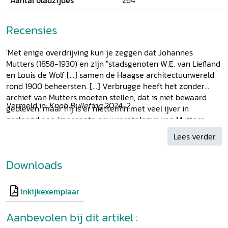
Aantal bladzijdes
264
Recensies
'Met enige overdrijving kun je zeggen dat Johannes
Mutters (1858-1930) en zijn "stadsgenoten W.E. van Liefland
en Louis de Wolf [...] samen de Haagse architectuurwereld
rond 1900 beheersten. [...] Verbrugge heeft het zonder
archief van Mutters moeten stellen, dat is niet bewaard
Vermeld in:
Knob Bulleting
2024-2
gebleven, maar hij is er niettemin met veel ijver in
geslaagd een imposante oeuvrecatalogus van Mutters
samen te stellen.' Sjoerd Faasse in:
Den Haag Centraal
(17
Lees verder
oktober 2019), p. 5.
Downloads
inkijkexemplaar
Aanbevolen bij dit artikel :