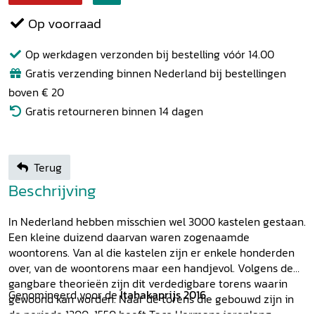
Op voorraad
Op werkdagen verzonden bij bestelling vóór 14.00
Gratis verzending binnen Nederland bij bestellingen
boven € 20
Gratis retourneren binnen 14 dagen
Terug
Beschrijving
In Nederland hebben misschien wel 3000 kastelen gestaan.
Een kleine duizend daarvan waren zogenaamde
woontorens. Van al die kastelen zijn er enkele honderden
over, van de woontorens maar een handjevol. Volgens de
gangbare theorieën zijn dit verdedigbare torens waarin
Genomineerd voor de
Itahakaprijs 2016
.
gewoond kan worden. Naar de torens die gebouwd zijn in
de periode 1200-1550 heeft Taco Hermans jarenlang