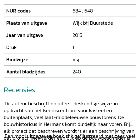
kastelen. Van ieder object wordt vervolgens een
bouwkundige en een historische beschrijving gegeven. De
NUR codes
684
,
648
vele illustraties geven een zo compleet mogelijk beeld van
hoe de woontoren er uitziet en welke ontwikkeling het
Plaats van uitgave
Wijk bij Duurstede
gebouw heeft doorgemaakt. Met deze gids in de hand
wordt een bezoek aan een woontoren in Nederland een
Jaar van uitgave
2015
bouwhistorisch avontuur. Het tweedelige proefschrift waar
Druk
1
deze gids op is gebaseerd, is eveneens leverbaar:
Middeleeuwse woontorens in Nederland
.
Bindwijze
ing
Aantal bladzijdes
240
Recensies
'De auteur beschrijft op uiterst deskundige wijze, in
opdracht van het Kenniscentrum voor kasteel en
buitenplaats, veel laat-middeleeuwse bouwtorens. De
bouwhistoricus in Hermans komt duidelijk naar voren. Bij
elk project dat beschreven wordt is er een beschrijving van
'Een mooi uitgegeven boek, rijk geïllustreerd met zeer veel
dat project, met verder een blik op de bouwgeschiedenis