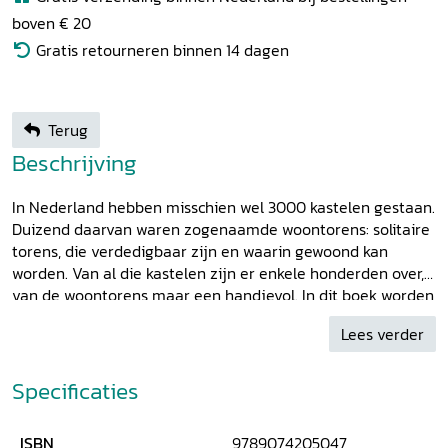
boven € 20
Gratis retourneren binnen 14 dagen
Terug
Beschrijving
In Nederland hebben misschien wel 3000 kastelen gestaan.
Duizend daarvan waren zogenaamde woontorens: solitaire
torens, die verdedigbaar zijn en waarin gewoond kan
worden. Van al die kastelen zijn er enkele honderden over,
van de woontorens maar een handjevol. In dit boek worden
er bijna 50 beschreven. De keuze viel daarbij op die
Lees verder
kastelen die nog (deels) overeind staan, als ruïne in het
landschap herkenbaar zijn of waarvan nog flinke
bouwdelen zijn overgebleven. In de inleiding beschrijft
Specificaties
kastelenkenner en bouwhistoricus Taco Hermans wat er
bekend is over aard en functie van deze bijzondere
ISBN
9789074205047