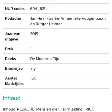
zoals in de vleesindustrie. De bijdragen gaan over dieren in
leven en werk van schrijvers als Bilderdijk en Heijermans,
NUR codes
694
,
621
de Diplodocus-diplomatie van Andrew Carnegie, het
hondenbeleid onder keizer Wilhelm II, praktijken en
Redactie
Jan Hein Furnée, Annemieke Hoogenboom
debatten rondom het doden van dieren en observaties van
en Rutger Helmer
vogelliefhebbers die suggereerden dat in de natuur niet
uitsluitend de wet van de sterkste geldt.
Jaar van
2019
uitgave
Druk
1
Reeks
De Moderne Tijd
Bindwijze
ing
Aantal
160
bladzijdes
Inhoud
Inhoud: REDACTIE, Mens en dier. Ter inleiding RICK