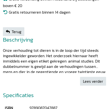
boven € 20
Gratis retourneren binnen 14 dagen
Terug
Beschrijving
Onze verhouding tot dieren is in de loop der tijd steeds
ingewikkelder geworden. Het onderzoek hiernaar heeft
inmiddels een eigen etiket gekregen: animal studies. Dit
dubbelnummer is gewijd aan de verhoudingen tussen
mens en dier in de negentiende en vroege twintigste eeuw
- een roerige periode waarin de evolutietheorie van
Lees verder
Charles Darwin een einde maakte aan de vanzelfsprekend
bevoorrechte positie van de mens en de relatie tussen
mens en dier enerzijds empathischer werd, zoals in de
Specificaties
opkomst van de dierenbescherming en de omgang met
huisdieren, maar anderzijds ook killer en afstandelijker,
ISBN
9789087047887