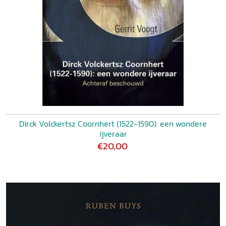
Dirck Volckertsz Coornhert (1522-1590): een wondere
ijveraar
€20,00