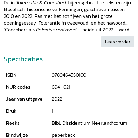
De in
Tolerantie & Coornhert
bijeengebrachte teksten zijn
filosofisch-historische verkenningen, geschreven tussen
2010 en 2022. Pas met het schrijven van het grote
openingsessay ‘Tolerantie in tweevoud’ en het nawoord
‘Coornhert als
Pelagius redivivus
’ – beide uit 2022 – werd
duidelijk, dat en hoe deze stukken met de chronologisch
Lees verder
daaraan voorafgaande teksten op een vooraf niet
vermoede wijze samenhingen. Zij hebben een
gemeenschappelijk richtpunt: de opheldering van de
Specificaties
inhoudelijke, conceptuele binding van Coornhert aan het
(katholieke) geloof van zijn voorvaderen, waarin hij was
ISBN
9789464550160
grootgebracht. De auteur verkent in zijn onderzoek de
sporen van die binding, zoals die bewaard zijn gebleven in
NUR codes
694
,
621
het begrips-systeem van het religieuze non-conformisme
van Coornherts volwassenheid. In dat licht bezien
Jaar van uitgave
2022
presenteert
Tolerantie & Coornhert
een aantal wegwijzers
naar de figuur van Coornherts zelfbegrip.
Druk
1
Reeks
Bibl. Dissidentium Neerlandicorum
Bindwijze
paperback