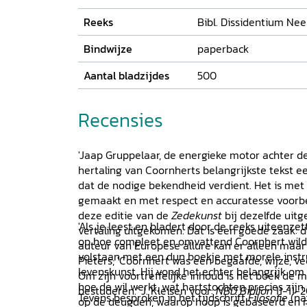
Reeks
Bibl. Dissidentium Ne
Bindwijze
paperback
Aantal bladzijdes
500
Recensies
'Jaap Gruppelaar, de energieke motor achter de 
hertaling van Coornherts belangrijkste tekst e
dat de nodige bekendheid verdient. Het is met
gemaakt en met respect en accuratesse voorberei
deze editie van de
Zedekunst
bij dezelfde uit
'Als je leest en bladert door de reeks uiteenze
vertaling uitgekomen. Dat is een goede zaak
op hoe compleet en omvattend Coornhert wilde
auteur van Europese allure kan er alleen maar 
volstaan met een dun boekje met morele instr
Pieters; 'Coornhert was een begaafde, wijze, ve
levenskunst. Hij vond het echter belangrijk om
Om zijn voortreffelijke inhoud is het boek de 
hoe de wil werkt, wat hartstochten precies zijn, 
bestuderen.' J. Kleisen voor:
NBD Biblion
11-11-2
Tevens besproken in het tijdschrift
Filosofie
(naj
op de deugden, waarop hoop is gebaseerd en n