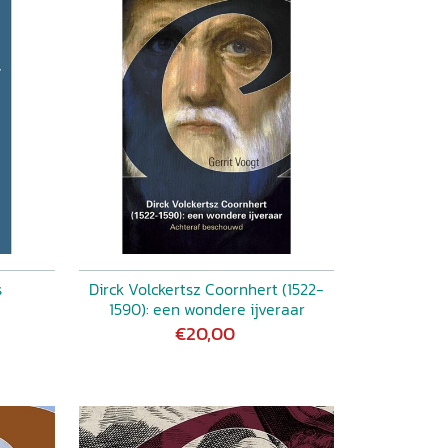
s
Dirck Volckertsz Coornhert (1522-
1590): een wondere ijveraar
€20,00