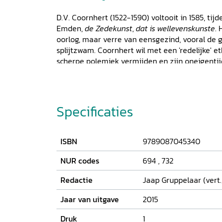
D.V. Coornhert (1522-1590) voltooit in 1585, tijd
Emden,
de Zedekunst
,
dat is wellevenskunste
. 
oorlog, maar verre van eensgezind, vooral de 
splijtzwam. Coornhert wil met een 'redelijke' e
scherpe polemiek vermijden en zijn oneigentij
verdraagzaamheid en godsdienstvrijheid verde
beschrijven: de wellevenskunst, iets dat allen
vrije wil en rede is passiebeheer, ja is het vol
geboden mogelijk (perfectisme). De klassieke 
Specificaties
Rechtvaardigheid, Sterkte en Matigheid - drukk
zien, elk op eigen wijze het welleven ten volle u
telkens de alledaagse praktijk van naastenlie
ISBN
9789087045340
Zedekunst
, de eerste ethiek in een landstaal, b
Nederlanden van de zestiende eeuw: de morel
NUR codes
694
,
732
geloofsopvattingen en de religiepolitiek.
Redactie
Jaap Gruppelaar (vert.,
Jaar van uitgave
2015
Druk
1