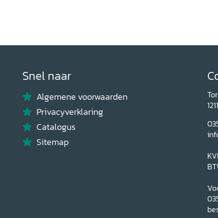
Snel naar
C
To
Algemene voorwaarden
121
Privacyverklaring
03
Catalogus
inf
Sitemap
KV
BT
Voo
03
bes