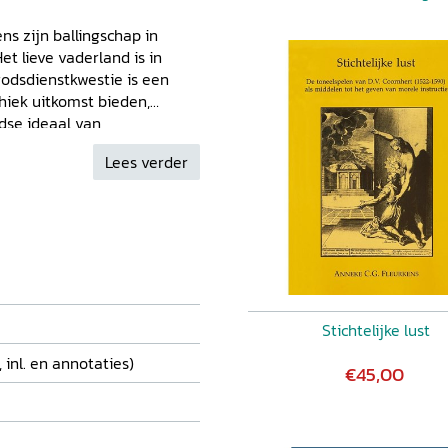
ens zijn ballingschap in
Het lieve vaderland is in
godsdienstkwestie is een
thiek uitkomst bieden,
dse ideaal van
digen door een praxis te
Lees verder
 kunnen leren. Uitgaande van
strekt naleven van Gods
deugden - Wijsheid,
en, zoals Coornhert laat
it. Maar beslissend is
fde of goed burgerschap.
De
iedt een fraaie inkijk in de
e gevoeligheden, de
Stichtelijke lust
 inl. en annotaties)
€45,00