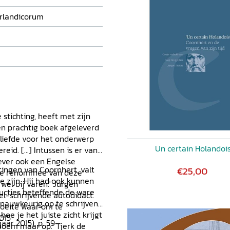
erlandicorum
stichting, heeft met zijn
en prachtig boek afgeleverd
 liefde voor het onderwerp
Un certain Holandoi
d. [...] Intussen is er van
gever ook een Engelse
ttingen van Coornhert, valt
€25,00
: de renommee van deze
 zijn. Hij had ook kunnen
wel bij varen.' Jürgen
ucties beteffende de ware
el-schrijvende autodidact.
 nauwkeurig op te schrijven
moeite waar om te
hoe je het juiste zicht krijgt
015
aar 2015), p. 59-
oem maar op.' Tjerk de