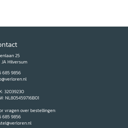
ontact
renlaan 25
1 JA Hilversum
5 685 9856
o@verloren.nl
K: 32039230
W: NL805459716B01
r vragen over bestellingen:
5 685 9856
tel@verloren.nl