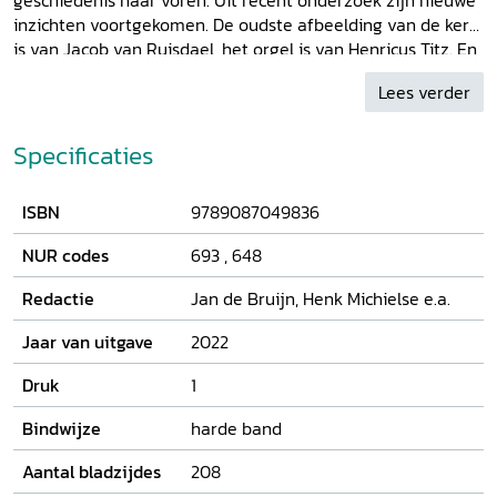
geschiedenis naar voren. Uit recent onderzoek zijn nieuwe
inzichten voortgekomen. De oudste afbeelding van de kerk
is van Jacob van Ruisdael, het orgel is van Henricus Titz. En
dan zijn er nog de onopgeloste raadsels zoals het
Lees verder
zogeheten Johannesbeeld en de afbraak van het koor.
Specificaties
ISBN
9789087049836
NUR codes
693
,
648
Redactie
Jan de Bruijn, Henk Michielse e.a.
Jaar van uitgave
2022
Druk
1
Bindwijze
harde band
Aantal bladzijdes
208