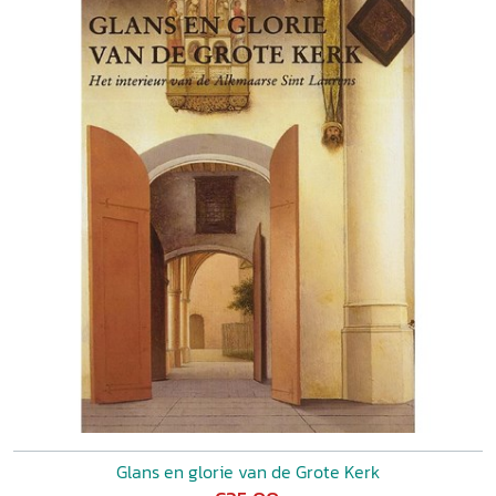
eeuw
Henk Michielse en Bep De Boer
6 Het raadsel van het verdwenen koor 90
De bouwgeschiedenis van de Johanneskerk
Herman Wesselink en Jan de Bruijn
7 Van Jacob van Ruisdael tot de modernen 109
De Johanneskerk in beeld Alexander de Bruin 6
8 De heilige in de toren 133
De geheimen van het ‘Johannesbeeld’
Jan de Bruijn
9 De orgels van de Johanneskerk 150
Cees van der Poel en Rogér van Dijk
10 ‘O alderbesten Jan Baptist’ 168
Liederen over Johannes de Doper
Wim Kloppenburg Noten 183
Personalia van de auteurs 201
Dankwoord en verantwoording 204
Register van personen 205
Glans en glorie van de Grote Kerk