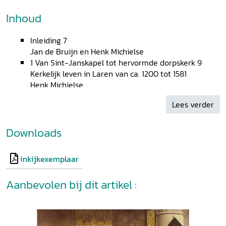
Inhoud
Inleiding 7
Jan de Bruijn en Henk Michielse
1 Van Sint-Janskapel tot hervormde dorpskerk 9
Kerkelijk leven in Laren van ca. 1200 tot 1581
Henk Michielse
2 De dominee moest elders wonen 25
Lees verder
Calvinist en Catholyck in Laren in de zeventiende
eeuw
Ruud Hehenkamp
Downloads
3 Om toren, kerk en kerkhof 42
Ontwikkelingen in de overgangstijd rond 1800
inkijkexemplaar
Jan de Bruijn
4 Jan Hamdorff als kerkvoogd 54
Aanbevolen bij dit artikel :
De hervormde gemeente van Laren, 1825-1920
Jan de Bruijn
5 Verzuiling en oecumene 76
Protestant en katholiek in Laren in de twintigste