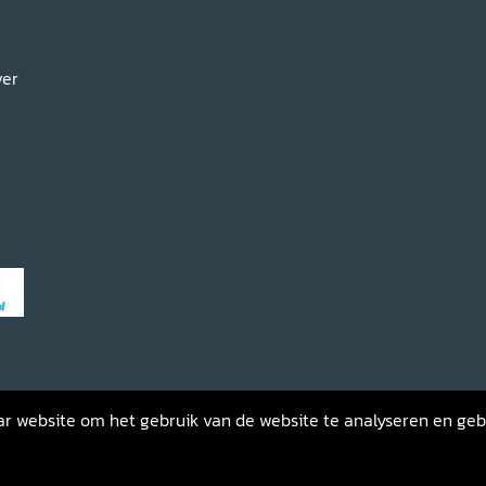
ver
haar website om het gebruik van de website te analyseren en ge
gemene voorwaarden
Privacybeleid
Retourneren