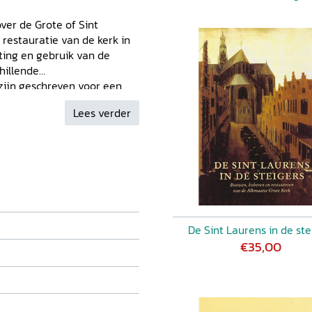
ver de Grote of Sint
 restauratie van de kerk in
ting en gebruik van de
hillende
 zijn geschreven voor een
schiedenis van de Grote Kerk
Lees verder
derdelen niet apart zijn
de kerk niet zonder een
eel in de
Alkmaarse
verzicht bevatten van de
De Sint Laurens in de ste
€35,00