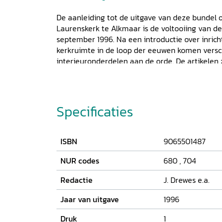
De aanleiding tot de uitgave van deze bundel o
Laurenskerk te Alkmaar is de voltooiing van de
september 1996. Na een introductie over inrich
kerkruimte in de loop der eeuwen komen versc
interieuronderdelen aan de orde. De artikelen
breed publiek. Uiteraard is met dit boek de ge
niet af. Los van het feit dat enkele interieuron
behandeld, kan een 'totaal-geschiedenis' van 
beschrijving van het exterieur. Het volgende d
Specificaties
Historische Reeks
zal dan ook een uitgebreid o
bouw- en restauratiegeschiedenis.
ISBN
9065501487
NUR codes
680
,
704
Redactie
J. Drewes e.a.
Jaar van uitgave
1996
Druk
1