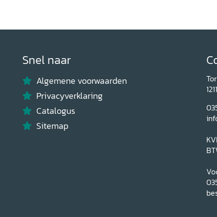
Snel naar
C
To
Algemene voorwaarden
121
Privacyverklaring
03
Catalogus
inf
Sitemap
KV
BT
Voo
03
bes