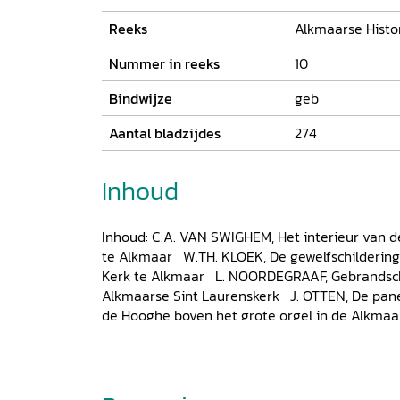
Reeks
Alkmaarse Histo
Nummer in reeks
10
Bindwijze
geb
Aantal bladzijdes
274
Inhoud
Inhoud: C.A. VAN SWIGHEM, Het interieur van d
te Alkmaar W.TH. KLOEK, De gewelfschildering
Kerk te Alkmaar L. NOORDEGRAAF, Gebrandsch
Alkmaarse Sint Laurenskerk J. OTTEN, De pan
de Hooghe boven het grote orgel in de Alkmaa
VAN NIEUWKOOP, Betekenis en reputatie van A
de eeuwen heen S. DE VRIES, De decoratie van
het grote orgel in de Sint Laurenskerk te Alk
NIEUWKOOP/G.N.M. VIS, Het Alkmaarse koororg