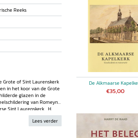
rische Reeks
e Grote of Sint Laurenskerk
De Alkmaarse Kapelke
en in het koor van de Grote
€35,00
ilderde glazen in de
eelschildering van Romeyn
rse Sint Laurenskerk H.
lkmaars grote orgel door
Lees verder
 de kas en de luiken van
maar H. VAN
el van Jan van Covelens en