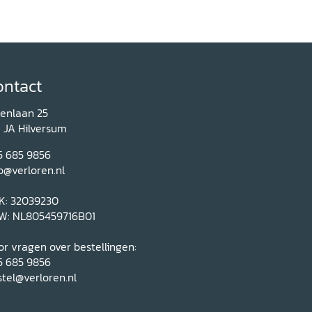
ontact
renlaan 25
1 JA Hilversum
5 685 9856
o@verloren.nl
K: 32039230
W: NL805459716B01
r vragen over bestellingen:
5 685 9856
tel@verloren.nl