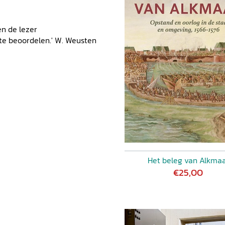
 De kast van het koororgel
MAN, Een monument in de
en de lezer
uik van Maarten van
te beoordelen.' W. Weusten
n provinciaals schilder.
n de Meester van Alkmaar
'. Een zeventiende-eeuws
I. PLENCKERS-KEYSER/C.
Het beleg van Alkma
€25,00