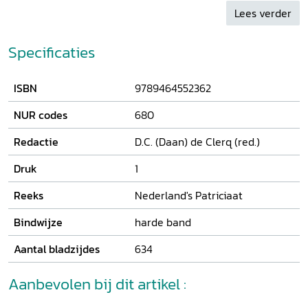
Jordaan, Juijnboll, Lely, Van Schreven en Voûte opgenomen.
Lees verder
Specificaties
ISBN
9789464552362
NUR codes
680
Redactie
D.C. (Daan) de Clerq (red.)
Druk
1
Reeks
Nederland's Patriciaat
Bindwijze
harde band
Aantal bladzijdes
634
Aanbevolen bij dit artikel :