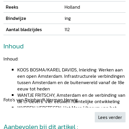
Reeks
Holland
Bindwijze
ing
Aantal bladzijdes
112
Inhoud
Inhoud:
KOOS BOSMA/KAREL DAVIDS, Inleiding: Werken aan
een open Amsterdam. Infrastructurele verbindingen
tussen Amsterdam en de buitenwereld vanaf de 18e
eeuw tot heden
WANTJE FRITSCHY, Amsterdam en de verbinding van
Foto's van Reinhardt Herman Herwig
de IJ-oevers. Vier eeuwen ruimtelijke ontwikkeling
WYBREN VERSTEGEN, Het Mare Liberum van het
Amsterdams riool
Lees verder
KAREL DAVIDS, Sporen in de stad. De metro en de
Aanbevolen bij dit artikel :
strijd om de ruimtelijke ordening in Amsterdam