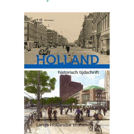
KOOS BOSMA/MARTIJN VOS, Een Amsterdamse
snelweg door de lucht. De hoofdstad van Nederland
en de nationale luchthaven 1919-1999
Boekbesprekingen
HANS ROOSEBOOM, Tussen wens en waarheid: