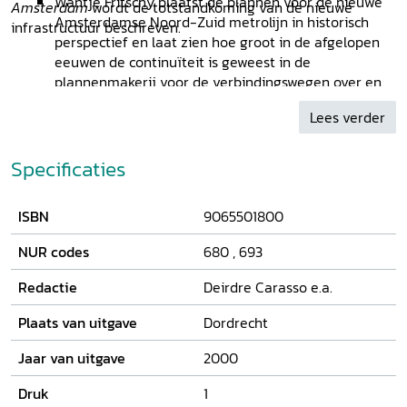
Wantje Fritschy plaatst de plannen voor de nieuwe
Amsterdam
wordt de totstandkoming van de nieuwe
Amsterdamse Noord-Zuid metrolijn in historisch
infrastructuur beschreven.
perspectief en laat zien hoe groot in de afgelopen
eeuwen de continuïteit is geweest in de
plannenmakerij voor de verbindingswegen over en
onder het IJ.
Lees verder
Wybren Verstegen gaat in op het Mare Liberum van
het Amsterdamse riool en zijn monding in de
Zuiderzee, later het IJsselmeer.
Specificaties
Karel Davids overziet de grote conflicten rond de
aanleg van het metronet in het Amsterdamse
ISBN
9065501800
historisch centrum en Amsterdam-Zuidoost vanaf
de jaren zestig en toont dat de metroproblematiek
NUR codes
680
,
693
het stadsbestuur wezenlijk heeft veranderd.
Ten slotte beschrijven Koos Bosma en Martijn Vos de
Redactie
Deirdre Carasso e.a.
Amsterdamse snelweg door de lucht: de
geschiedenis van Schiphol, van het vroegste begin
Plaats van uitgave
Dordrecht
tot de huidige problematiek rond de
Jaar van uitgave
2000
uitbreidingsplannen van de luchthaven.
Druk
1