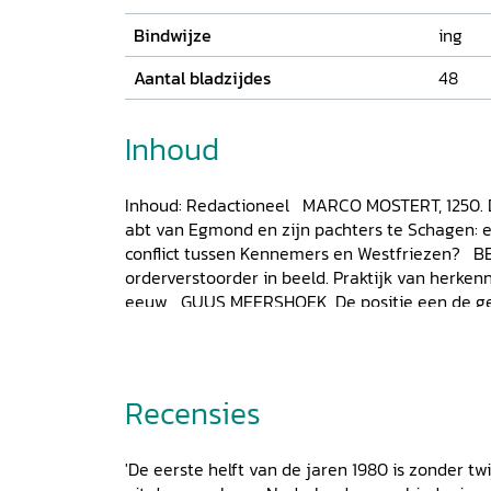
Bindwijze
ing
Aantal bladzijdes
48
Inhoud
Inhoud: Redactioneel MARCO MOSTERT, 1250. 
abt van Egmond en zijn pachters te Schagen: 
conflict tussen Kennemers en Westfriezen? B
orderverstoorder in beeld. Praktijk van herkenn
eeuw GUUS MEERSHOEK, De positie een de gew
tachtig
Holland BLOC
Beeldessay
: GIJS ROM
handhaving van de rust, en beteugeling van kwa
ordehandhaving in de Hollandse geschiedeni
BALLIN, Recht en orde
Noten
Over de auteur
Recensies
KAMPHUIS, Eten van Moeder Aarde
'De eerste helft van de jaren 1980 is zonder t