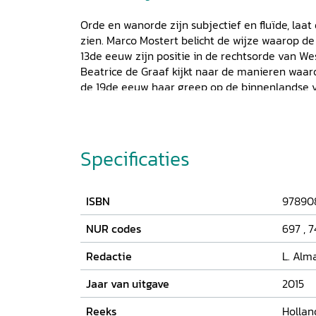
Orde en wanorde zijn subjectief en fluïde, laa
zien. Marco Mostert belicht de wijze waarop 
13de eeuw zijn positie in de rechtsorde van Wes
Beatrice de Graaf kijkt naar de manieren waar
de 19de eeuw haar greep op de binnenlandse ve
Meershoek behandelt de moeizame aanpassin
politie aan de veranderende culturele verhoudi
'80 van de twintigste eeuw. Het nummer bevat
politionele ordehandhaving in de Hollandse g
Specificaties
ISBN
97890
NUR codes
697
,
7
Redactie
L. Alm
Jaar van uitgave
2015
Reeks
Hollan