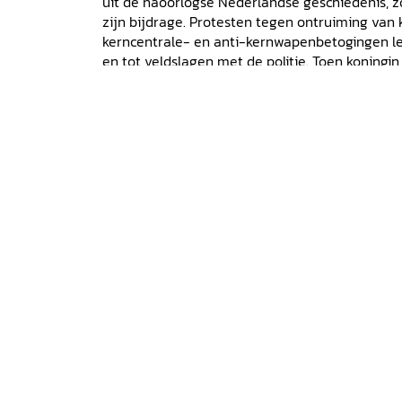
uit de naoorlogse Nederlandse geschiedenis, 
zijn bijdrage. Protesten tegen ontruiming van
kerncentrale- en anti-kernwapenbetogingen le
en tot veldslagen met de politie. Toen koningin 
nieuwe vorstin werd ingehuldigd, was het chao
Amsterdam. Onder de leus "Geen woning, geen 
meer de kraakbeweging zich tegen de inhuldigi
Historiek.net
27-05-2015.