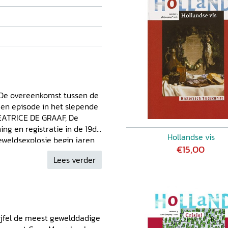
De overeenkomst tussen de
een episode in het slepende
EATRICE DE GRAAF, De
ing en registratie in de 19de
Hollandse vis
eldsexplosie begin jaren
€15,00
MELSE/JOS SMEETS, 'Tot
Lees verder
adwilligen'. Politionele
s
Column
: ERNST HIRSCH
s
Uitsmijter
: MINTE
wijfel de meest gewelddadige