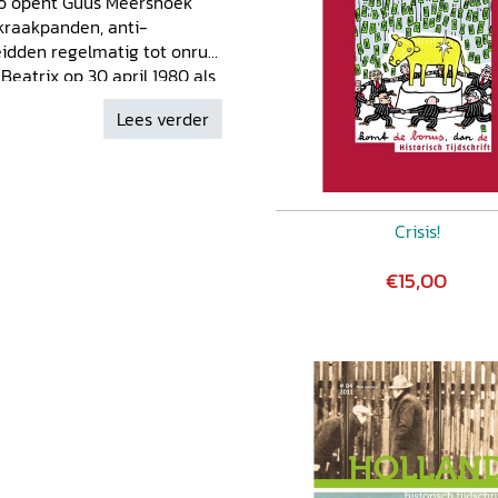
zo opent Guus Meershoek
 kraakpanden, anti-
idden regelmatig tot onrust
Beatrix op 30 april 1980 als
s in de binnenstad van
Lees verder
kroning" verzette onder
ng.' Enne Koops op:
Crisis!
€15,00