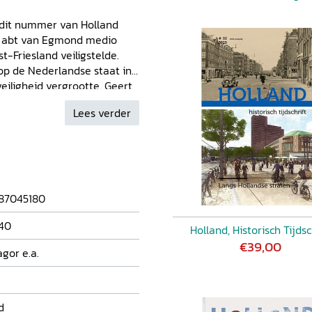
t dit nummer van Holland
de abt van Egmond medio
t-Friesland veiligstelde.
op de Nederlandse staat in
iligheid vergrootte. Geert
g van de Nederlandse
Lees verder
ngen tijden de jaren '70 en
 ook een beeldessay over
eschiedenis.
87045180
40
Holland, Historisch Tijdsc
€39,00
agor e.a.
d