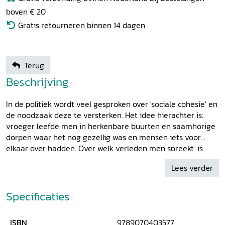
boven € 20
Gratis retourneren binnen 14 dagen
Terug
Beschrijving
In de politiek wordt veel gesproken over 'sociale cohesie' en
de noodzaak deze te versterken. Het idee hierachter is:
vroeger leefde men in herkenbare buurten en saamhorige
dorpen waar het nog gezellig was en mensen iets voor
elkaar over hadden. Over welk verleden men spreekt, is
echter niet zo duidelijk. In dit themanummer van
Holland
Lees verder
worden groepen mensen gepresenteerd die als gevolg van
migratie of van conflicten met buitenstaanders uitgedaagd
werden gezamenlijk actie te ondernemen of in ieder geval
Specificaties
nieuwe vormen van samenleven te vinden. Dat die
gemeenschap conflictrijk, opgelegd of vol ontbering was,
ISBN
9789070403577