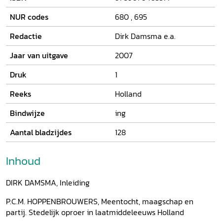
moest op de koop toe worden genomen.
NUR codes
680
,
695
Redactie
Dirk Damsma e.a.
Jaar van uitgave
2007
Druk
1
Reeks
Holland
Bindwijze
ing
Aantal bladzijdes
128
Inhoud
DIRK DAMSMA, Inleiding
P.C.M. HOPPENBROUWERS, Meentocht, maagschap en
partij. Stedelijk oproer in laatmiddeleeuws Holland