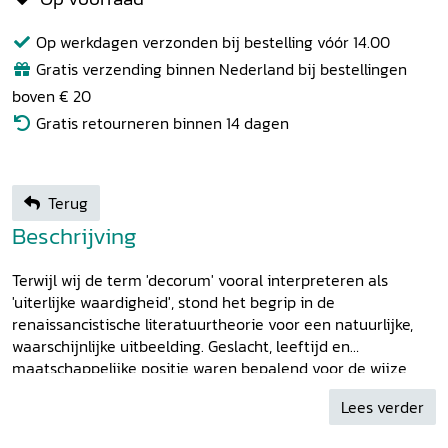
Op werkdagen verzonden bij bestelling vóór 14.00
Gratis verzending binnen Nederland bij bestellingen
boven € 20
Gratis retourneren binnen 14 dagen
Terug
Beschrijving
Terwijl wij de term 'decorum' vooral interpreteren als
'uiterlijke waardigheid', stond het begrip in de
renaissancistische literatuurtheorie voor een natuurlijke,
waarschijnlijke uitbeelding. Geslacht, leeftijd en
maatschappelijke positie waren bepalend voor de wijze
waarop een karakter werd gerepresenteerd. Maar het
Lees verder
begrip 'decorum' behelsde in de toenmalige poëtica ook de
gepastheid die vereist was voor het vinden van de stof, de