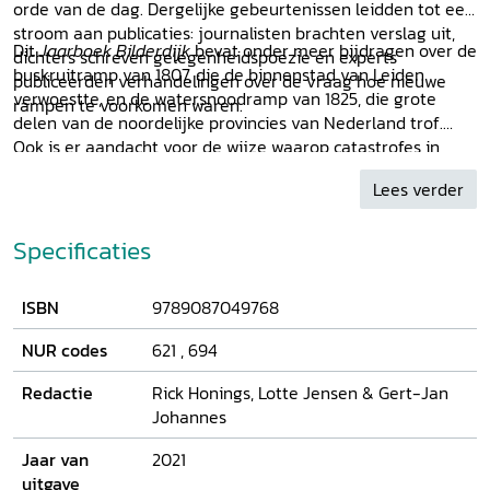
orde van de dag. Dergelijke gebeurtenissen leidden tot een
stroom aan publicaties: journalisten brachten verslag uit,
Dit
Jaarboek Bilderdijk
bevat onder meer bijdragen over de
dichters schreven gelegenheidspoëzie en experts
buskruitramp van 1807, die de binnenstad van Leiden
publiceerden verhandelingen over de vraag hoe nieuwe
verwoestte, en de watersnoodramp van 1825, die grote
rampen te voorkomen waren.
delen van de noordelijke provincies van Nederland trof.
Ook is er aandacht voor de wijze waarop catastrofes in
Nederlands-Indië werden beleefd.
Lees verder
Specificaties
ISBN
9789087049768
NUR codes
621
,
694
Redactie
Rick Honings, Lotte Jensen & Gert-Jan
Johannes
Jaar van
2021
uitgave