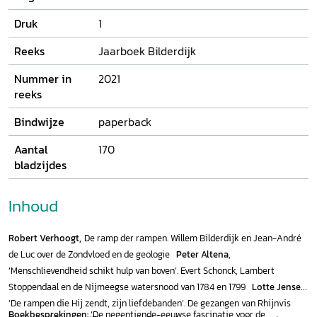
Druk
1
Reeks
Jaarboek Bilderdijk
Nummer in
2021
reeks
Bindwijze
paperback
Aantal
170
bladzijdes
Inhoud
Robert Verhoogt,
De ramp der rampen. Willem Bilderdijk en Jean-André
de Luc over de Zondvloed en de geologie
Peter Altena
,
‘Menschlievendheid schikt hulp van boven’. Evert Schonck, Lambert
Stoppendaal en de Nijmeegse watersnood van 1784 en 1799
Lotte Jensen
,
‘De rampen die Hij zendt, zijn liefdebanden’. De gezangen van Rhijnvis
Boekbesprekingen:
‘De negentiende-eeuwse fascinatie voor de