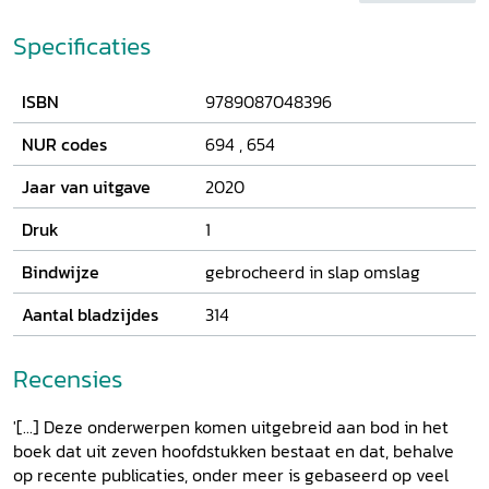
handelssteden Amsterdam en Antwerpen en de hofsteden
Brussel en Den Haag. Zij onderzoekt de verschillen in
Specificaties
kunstopvattingen en de pogingen tot integratie en
samenwerking op nationaal niveau. Ze laat ook zien hoe
ISBN
9789087048396
schilders omgingen met de Belgische Revolutie en de
uiteindelijke scheiding van de twee landsdelen. Aan de
NUR codes
694
,
654
hand van contemporaine bronnen zoals brieven,
redevoeringen, krantenartikelen en de kunstwerken zelf,
Jaar van uitgave
2020
geeft
Moederstad en vaderland
een kleurrijk beeld van het
culturele leven in de vroege negentiende eeuw en de mate
Druk
1
waarin noties als nationale identiteit en nationaal besef
Bindwijze
gebrocheerd in slap omslag
daarin een rol speelden.
Aantal bladzijdes
314
Recensies
'[...] Deze onderwerpen komen uitgebreid aan bod in het
boek dat uit zeven hoofdstukken bestaat en dat, behalve
op recente publicaties, onder meer is gebaseerd op veel