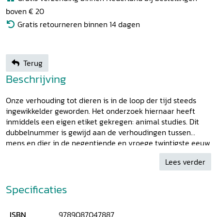
boven € 20
Gratis retourneren binnen 14 dagen
Terug
Beschrijving
Onze verhouding tot dieren is in de loop der tijd steeds
ingewikkelder geworden. Het onderzoek hiernaar heeft
inmiddels een eigen etiket gekregen: animal studies. Dit
dubbelnummer is gewijd aan de verhoudingen tussen
mens en dier in de negentiende en vroege twintigste eeuw
- een roerige periode waarin de evolutietheorie van
Lees verder
Charles Darwin een einde maakte aan de vanzelfsprekend
bevoorrechte positie van de mens en de relatie tussen
mens en dier enerzijds empathischer werd, zoals in de
Specificaties
opkomst van de dierenbescherming en de omgang met
huisdieren, maar anderzijds ook killer en afstandelijker,
ISBN
9789087047887