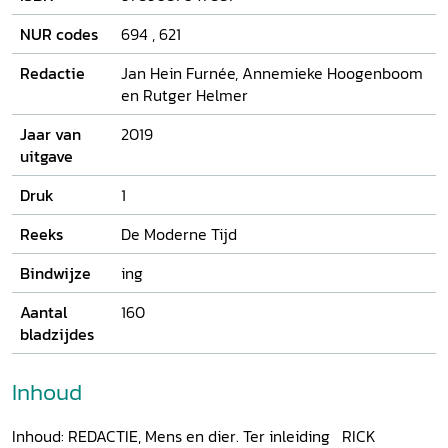
zoals in de vleesindustrie. De bijdragen gaan over dieren in
leven en werk van schrijvers als Bilderdijk en Heijermans,
NUR codes
694
,
621
de Diplodocus-diplomatie van Andrew Carnegie, het
hondenbeleid onder keizer Wilhelm II, praktijken en
Redactie
Jan Hein Furnée, Annemieke Hoogenboom
debatten rondom het doden van dieren en observaties van
en Rutger Helmer
vogelliefhebbers die suggereerden dat in de natuur niet
uitsluitend de wet van de sterkste geldt.
Jaar van
2019
uitgave
Druk
1
Reeks
De Moderne Tijd
Bindwijze
ing
Aantal
160
bladzijdes
Inhoud
Inhoud: REDACTIE, Mens en dier. Ter inleiding RICK