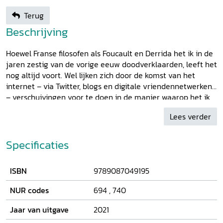
Terug
Beschrijving
Hoewel Franse filosofen als Foucault en Derrida het ik in de
jaren zestig van de vorige eeuw doodverklaarden, leeft het
nog altijd voort. Wel lijken zich door de komst van het
internet – via Twitter, blogs en digitale vriendennetwerken
– verschuivingen voor te doen in de manier waarop het ik
zich manifesteert. Al zijn de huidige verschuivingen nog
Lees verder
moeilijk te duiden, het wordt al wel duidelijk dat het ik niet
iets stabiels is. Dankzij technische innovaties en culturele
en maatschappelijke omwentelingen kan het ik veranderen.
Specificaties
De huidige veranderingen zijn dan ook zeker niet de eerste
die er in de westerse houding ten opzichte van het ik
ISBN
9789087049195
optreden. Aan de hand van egodocumenten als dagboeken,
autobiografieën, memoires en brieven (geschreven tussen
NUR codes
694
,
740
omstreeks 1500 en 1850 in het gebied dat we nu Nederland
noemen) neemt Peter Buijs de lezer mee op een
Jaar van uitgave
2021
ontdekkingsreis naar de geboorte van het moderne ik. Een