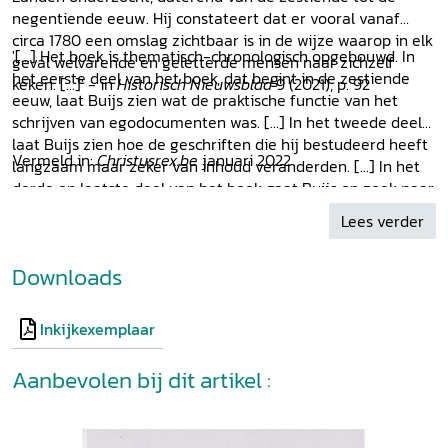
negentiende eeuw. Hij constateert dat er vooral vanaf
circa 1780 een omslag zichtbaar is in de wijze waarop in elk
'[...] Het boek is thematisch-chronologisch opgebouwd. In
geval welvarende en geletterde mensen naar zichzelf
het eerste deel van het boek, dat begint in de zestiende
keken. [...]' - in
Historisch Nieuwsblad
9 (2021), p. 92
eeuw, laat Buijs zien wat de praktische functie van het
schrijven van egodocumenten was. [...] In het tweede deel
laat Buijs zien hoe de geschriften die hij bestudeerd heeft
Vermeld in:
Christusrex.be
januari 2022
langzaam maar zeker van inhoud veranderden. [...] In het
derde en laatste deel van het boek gaat Buijs op zoek naar
de wortels van het moderne ik. [...]
De geboorte van het
Lees verder
moderne ik
leert de lezer veel over het dagelijkse leven in
de zestiende tot en met halverwege de negentiende eeuw.
Downloads
De gekozen tekstfragmenten zijn raak en soms bijzonder
ontroerend. [...]' - Catharina Bakker in
BMGN
136 (2021)
Inkijkexemplaar
Aanbevolen bij dit artikel :