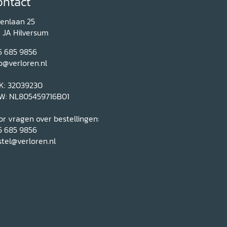
ontact
renlaan 25
1 JA Hilversum
5 685 9856
o@verloren.nl
K: 32039230
W: NL805459716B01
r vragen over bestellingen:
5 685 9856
tel@verloren.nl