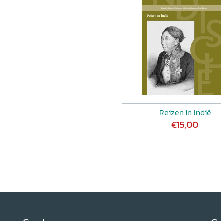
mpo Weyerman
39 (2016) 2, p.
Reizen in Indië
€15,00