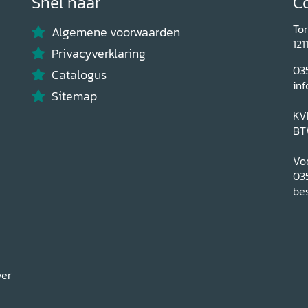
Snel naar
C
To
Algemene voorwaarden
121
Privacyverklaring
03
Catalogus
inf
Sitemap
KV
BT
Voo
03
bes
ver