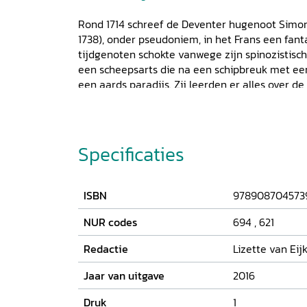
Rond 1714 schreef de Deventer hugenoot Simon
1738), onder pseudoniem, in het Frans een fanta
tijdgenoten schokte vanwege zijn spinozistisc
een scheepsarts die na een schipbreuk met ee
een aards paradijs. Zij leerden er alles over 
bevolking. Toen zij op hun beurt uitleg gaven o
merkten ze dat dit volkomen absurd werd bev
ontmoetingen tijdens hun verdere omzwervin
dominicaan en met een tot de islam bekeerde 
Specificaties
filosofische en maatschappijkritische bespiege
herdruk na herdruk en was een inspiratiebron 
Jonathan Israel overvleugelt het alle filosofisc
ISBN
978908704573
geruchtmakende tekst is nu voor het eerst in 
De inleiding beschrijft de literair-historische
NUR codes
694
,
621
Redactie
Lizette van Eijk
Jaar van uitgave
2016
Druk
1