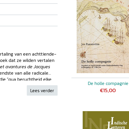
rtaling van een achttiende-
boek dat ze wilden vertalen
et avantures de Jacques
kendste van alle radicale
 die "qua beruchtheid elke
De holle compagnie
w overvleugelde". [...]
€15,00
Lees verder
 Simon Tyssot de Patot]
eerd was in de
ssé-roman, maar dat het
isme ging. Dat de interesse
driehonderd jaar later wél is,
de vertaling aan.'