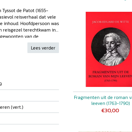
 Tyssot de Patot (1655-
sievol reisverhaal dat vele
he inhoud. Hoofdpersoon was
n reisgezel terechtkwam in
de gewoonten van de
ver het christendom,
Lees verder
onden. Ook andere
gen, onder andere met een
Gascogner, boden stof tot
lingen. Het boek beleefde
voor Jules Verne. Volgens
he romans van zijn tijd. Deze
9
modern Nederlands vertaald.
 context.
Fragmenten uit de roman v
leeven (1763-1790)
eren (vert.)
€30,00