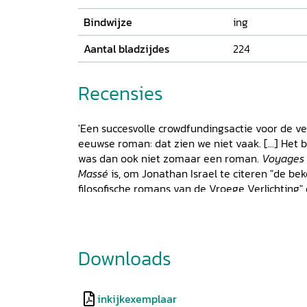
Bindwijze
ing
Aantal bladzijdes
224
Recensies
'Een succesvolle crowdfundingsactie voor de ve
eeuwse roman: dat zien we niet vaak. [...] Het 
was dan ook niet zomaar een roman.
Voyages 
Massé
is, om Jonathan Israel te citeren "de be
filosofische romans van de Vroege Verlichting"
andere filosofische roman van de achttiende eeu
Altena stelt dat men in 1727 in zijn [de auteur
woonplaats Deventer helemaal niet geïnteress
ontmaskering van Tyssot als auteur van de Ma
Downloads
om de man zelf en zijn godslastering en spinoz
in
Voyages et avantures de Jacques Massé
er 
toont de totstandkoming van deze goedverzorg
inkijkexemplaar