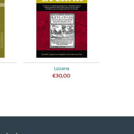
Lozana
€30,00