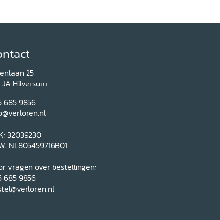
ontact
renlaan 25
1 JA Hilversum
5 685 9856
o@verloren.nl
K: 32039230
W: NL805459716B01
r vragen over bestellingen:
5 685 9856
tel@verloren.nl