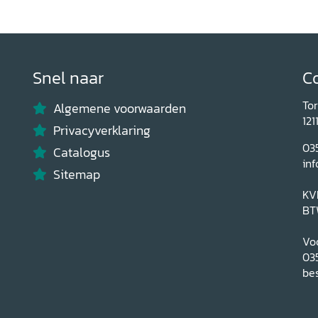
Snel naar
C
To
Algemene voorwaarden
121
Privacyverklaring
03
Catalogus
inf
Sitemap
KV
BT
Voo
03
bes