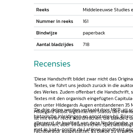
Reeks
Middeleeuwse Studies 
Nummer in reeks
161
Bindwijze
paperback
Aantal bladzijdes
718
Recensies
'Diese Handschrift bildet zwar nicht das Origi
Textes, sie führt uns jedoch zurück in die aukt
des Werkes. Zudem offenbart die Handschrift, 
Textes mit den organisch eingefügten Capitula
den unter Hildegards Augen entstandenen 35 M
'De drie delen werden vertaald door MKR; zij s
Hildegard selbst legitimierten Status des Werke
historische inleidingen en annotaties bij. Bijz
ist mit einer recht ausführlichen, die Bände 2 
allereerst de kwaliteit van deze Nederlandse ve
gehaltenen, aber inhaltsreichen Spezialbiblio
met in juxta-positie de Latijnse grondtekst 
Fachliteratur ausgestattet. Es bliebe zu ergän