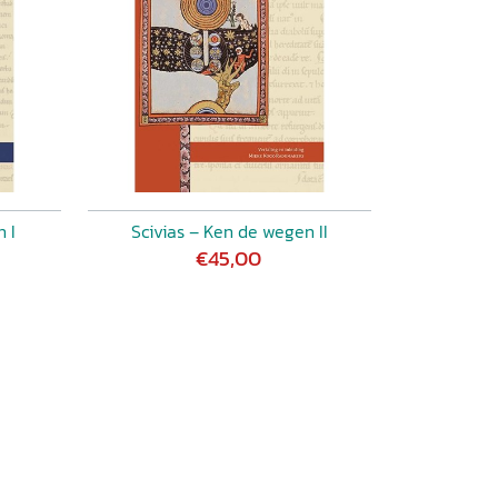
 I
Scivias – Ken de wegen II
€45,00