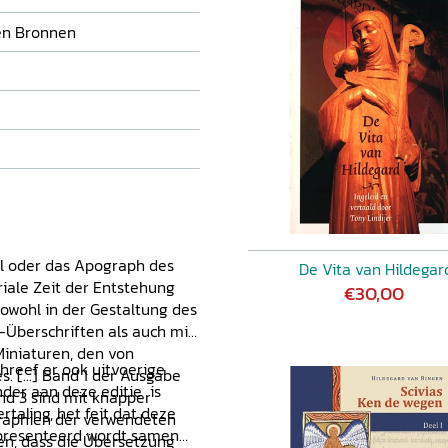
en Bronnen
nal oder das Apograph des
De Vita van Hildegar
oriale Zeit der Entstehung
€30,00
sowohl in der Gestaltung des
-Überschriften als auch mit
iniaturen, den von
chreef er ook uitvoerige
s. [...] Band 1 der Ausgabe
onder aan deze editie is
und 3 sind mit knapper
rtaling, het feit dat deze
graphien der verwendeten
gepresenteerd wordt samen
zen, dass die Übersetzung