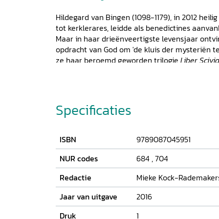
Hildegard van Bingen (1098-1179), in 2012 heili
tot kerklerares, leidde als benedictines aanvan
Maar in haar drieënveertigste levensjaar ontvi
opdracht van God om 'de kluis der mysteriën te
ze haar beroemd geworden trilogie
Liber Sciv
spirituele reisgids voor de gelovige op weg na
Jeruzalem. Naast de Latijnse tekst is een ver
Nederlands, die dicht bij Hildegards beeldende t
nader in op de lectio divina. De toelichting bij
Specificaties
lezer om de samenhang van woord, klank, beeld
Het eerste deel beschrijft de nog ronddolende
Testament. Het tweede deel laat zien hoe de z
ISBN
9789087045951
verlost door Christus' menswording, wordt opge
derde en laatste deel bereikt de ziel, gesteun
NUR codes
684
,
704
goddelijke strijdkrachten, haar uiteindelijke 
Redactie
Mieke Kock-Rademakers (
magistrale sluitstuk van
Liber Scivias
en verlee
diepere betekenis. In het derde deel is ook ee
Jaar van uitgave
2016
mysteriespel
Ordo Virtutum
opgenomen.
Druk
1